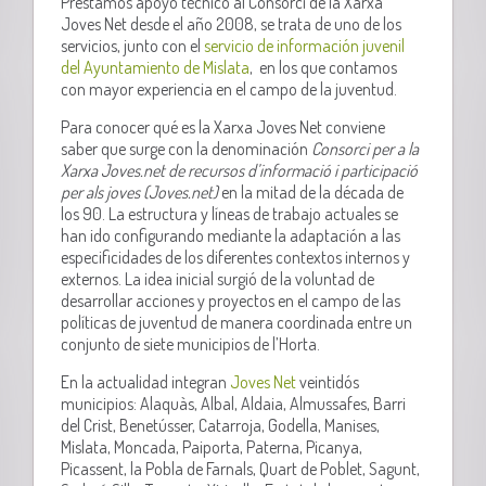
Prestamos apoyo técnico al Consorci de la Xarxa
Joves Net desde el año 2008, se trata de uno de los
servicios, junto con el
servicio de información juvenil
del Ayuntamiento de Mislata
, en los que contamos
con mayor experiencia en el campo de la juventud.
Para conocer qué es la Xarxa Joves Net conviene
saber que surge con la denominación
Consorci per a la
Xarxa Joves.net de recursos d’informació i participació
per als joves (Joves.net)
en la mitad de la década de
los 90. La estructura y líneas de trabajo actuales se
han ido configurando mediante la adaptación a las
especificidades de los diferentes contextos internos y
externos. La idea inicial surgió de la voluntad de
desarrollar acciones y proyectos en el campo de las
políticas de juventud de manera coordinada entre un
conjunto de siete municipios de l’Horta.
En la actualidad integran
Joves Net
veintidós
municipios: Alaquàs, Albal, Aldaia, Almussafes, Barri
del Crist, Benetússer, Catarroja, Godella, Manises,
Mislata, Moncada, Paiporta, Paterna, Picanya,
Picassent, la Pobla de Farnals, Quart de Poblet, Sagunt,