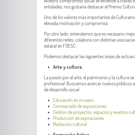
Nuestro compromiso social se extiende a través d
entidades, nos gustaría destacar el Premio Cultu
Uno de los valores más importantes de Culturama 
elevada motivación y compromiso.
Por otro lado, entendemos que es necesario mejora
diferentes redes, colabora con distintas asociaci
estatal en FOESC.
Podemos destacar las siguientes áreas de actuaci
Arte y cultura.
La pasión por el arte, el patrimonio y la cultur
profesional. Buscamos acercar nuevos públicos a
de desarrollo social.
Educación en museos
Comisariado de exposiciones
Gestión de proyectos, espacios y eventos cul
Producción de exposiciones
Mediación cultural
Formación Activa.