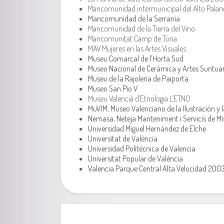
Mancomunidad intermunicipal del Alto Palan
Mancomunidad de la Serranía
Mancomunidad de la Tierra del Vino
Mancomunitat Camp de Túria
MAV Mujeres en las Artes Visuales
Museu Comarcal de l’Horta Sud
Museo Nacional de Cerámica y Artes Suntuar
Museu de la Rajolería de Paiporta
Museo San Pío V
Museu Valencià d’Etnologia L’ETNO
MuVIM, Museo Valenciano de la Ilustración y
Nemasa, Neteja Manteniment i Servicis de Mi
Universidad Miguel Hernández de Elche
Universitat de València
Universidad Politécnica de Valencia
Universitat Popular de València
Valencia Parque Central Alta Velocidad 2003