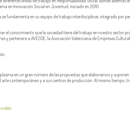
e diferentes líneas de trabajo en Responsabilidad Social, donde además d
rama en Innovación Social en Juventud, iniciado en 2010.
se fundamenta en su equipo de trabajo interdisciplinar, integrado por pe
r el conocimiento que la sociedad tiene del trabajo en nuestro sector pro
ones y pertenece a AVECOE, la Asociación Valenciana de Empresas Culturale
ón:
a se plasma en un gran número de las propuestas que elaboramos y suponen 
l arte contemporáneo y a sus centros de producción. Al mismo tiempo, 
turales