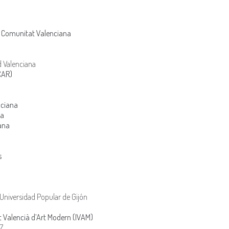
a Comunitat Valenciana
d Valenciana
CAR)
nciana
ia
ana
s
Universidad Popular de Gijón
ut Valencià d’Art Modern (IVAM)
7