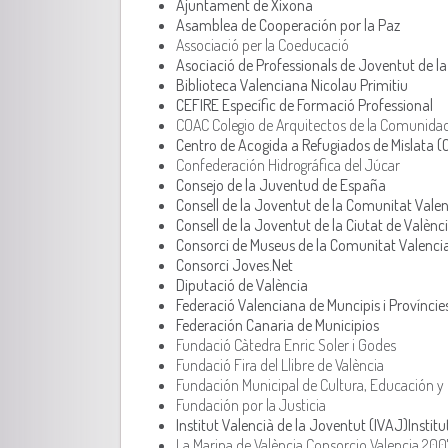
Ajuntament de Xixona
Asamblea de Cooperación por la Paz
Associació per la Coeducació
Asociació de Professionals de Joventut de l
Biblioteca Valenciana Nicolau Primitiu
CEFIRE Específic de Formació Professional
COAC Colegio de Arquitectos de la Comunida
Centro de Acogida a Refugiados de Mislata (
Confederación Hidrográfica del Júcar
Consejo de la Juventud de España
Consell de la Joventut de la Comunitat Vale
Consell de la Joventut de la Ciutat de Valènc
Consorci de Museus de la Comunitat Valenci
Consorci Joves.Net
Diputació de València
Federació Valenciana de Muncipis i Províncie
Federación Canaria de Municipios
Fundació Càtedra Enric Soler i Godes
Fundació Fira del Llibre de València
Fundación Municipal de Cultura, Educación y 
Fundación por la Justicia
Institut Valencià de la Joventut (IVAJ)
Instit
La Marina de València Consorcio Valencia 200