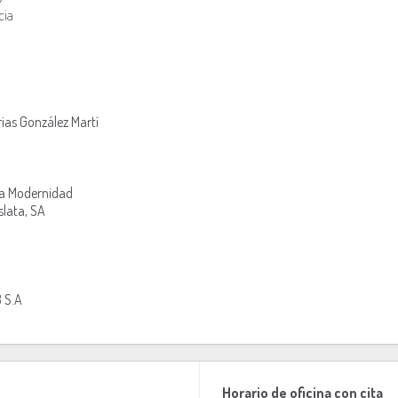
cia
ias González Martí
 la Modernidad
slata, SA
 S.A
Horario de oficina con cita