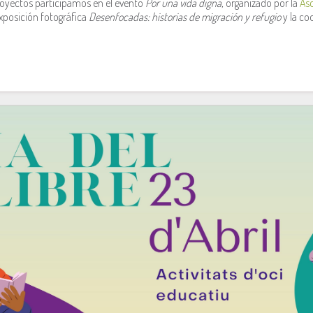
royectos participamos en el evento
Por una vida digna,
organizado por la
Aso
xposición fotográfica
Desenfocadas: historias de migración y refugio
y la co