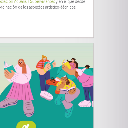
ciación Aquarius Supervivientes
y en el que desde
ordinación de los aspectos artístico-técnicos.