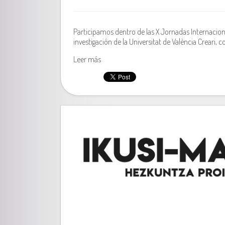
Participamos dentro de las X Jornadas Internacion
investigación de la Universitat de València Creari,
Leer más