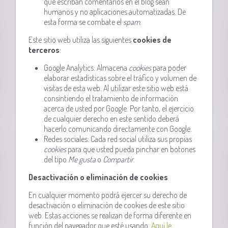
que escriban comentarios en el blog sean
humanos y no aplicaciones automatizadas. De
esta forma se combate el
spam
.
Este sitio web utiliza las siguientes
cookies de
terceros
:
Google Analytics: Almacena
cookies
para poder
elaborar estadísticas sobre el tráfico y volumen de
visitas de esta web. Al utilizar este sitio web está
consintiendo el tratamiento de información
acerca de usted por Google. Por tanto, el ejercicio
de cualquier derecho en este sentido deberá
hacerlo comunicando directamente con Google.
Redes sociales: Cada red social utiliza sus propias
cookies
para que usted pueda pinchar en botones
del tipo
Me gusta
o
Compartir
.
Desactivación o eliminación de cookies
En cualquier momento podrá ejercer su derecho de
desactivación o eliminación de cookies de este sitio
web. Estas acciones se realizan de forma diferente en
función del navegador que esté usando.
Aquí le