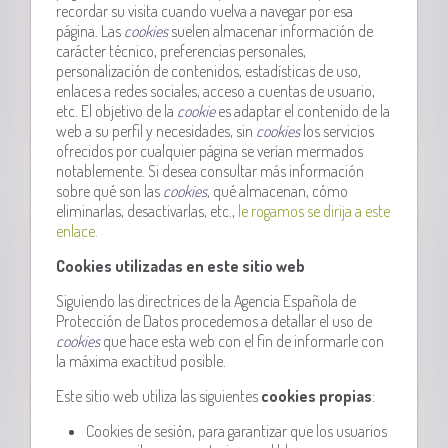
recordar su visita cuando vuelva a navegar por esa
página. Las
cookies
suelen almacenar información de
carácter técnico, preferencias personales,
personalización de contenidos, estadísticas de uso,
enlaces a redes sociales, acceso a cuentas de usuario,
etc. El objetivo de la
cookie
es adaptar el contenido de la
web a su perfil y necesidades, sin
cookies
los servicios
ofrecidos por cualquier página se verían mermados
notablemente. Si desea consultar más información
sobre qué son las
cookies
, qué almacenan, cómo
eliminarlas, desactivarlas, etc.,
le rogamos se dirija a este
enlace.
Cookies utilizadas en este sitio web
Siguiendo las directrices de la Agencia Española de
Protección de Datos procedemos a detallar el uso de
cookies
que hace esta web con el fin de informarle con
la máxima exactitud posible.
Este sitio web utiliza las siguientes
cookies propias
:
Cookies de sesión, para garantizar que los usuarios