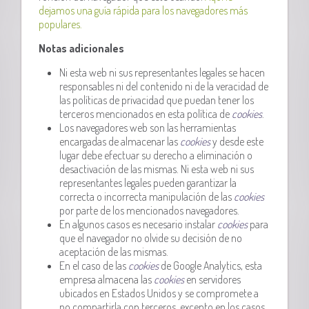
dejamos una guía rápida para los navegadores más
populares.
Notas adicionales
Ni esta web ni sus representantes legales se hacen
responsables ni del contenido ni de la veracidad de
las políticas de privacidad que puedan tener los
terceros mencionados en esta política de
cookies
.
Los navegadores web son las herramientas
encargadas de almacenar las
cookies
y desde este
lugar debe efectuar su derecho a eliminación o
desactivación de las mismas. Ni esta web ni sus
representantes legales pueden garantizar la
correcta o incorrecta manipulación de las
cookies
por parte de los mencionados navegadores.
En algunos casos es necesario instalar
cookies
para
que el navegador no olvide su decisión de no
aceptación de las mismas.
En el caso de las
cookies
de Google Analytics, esta
empresa almacena las
cookies
en servidores
ubicados en Estados Unidos y se compromete a
no compartirla con terceros, excepto en los casos