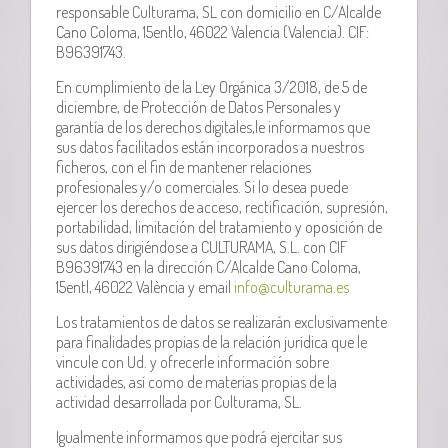
responsable Culturama, SL con domicilio en C/Alcalde
Cano Coloma, 15entlo, 46022 Valencia (Valencia). CIF:
B96391743.
En cumplimiento de la Ley Orgánica 3/2018, de 5 de
diciembre, de Protección de Datos Personales y
garantía de los derechos digitales,le informamos que
sus datos facilitados están incorporados a nuestros
ficheros, con el fin de mantener relaciones
profesionales y/o comerciales. Si lo desea puede
ejercer los derechos de acceso, rectificación, supresión,
portabilidad, limitación del tratamiento y oposición de
sus datos dirigiéndose a CULTURAMA, S.L. con CIF
B96391743 en la dirección C/Alcalde Cano Coloma,
15entl, 46022 València y email
info@culturama.es
Los tratamientos de datos se realizarán exclusivamente
para finalidades propias de la relación jurídica que le
vincule con Ud. y ofrecerle información sobre
actividades, así como de materias propias de la
actividad desarrollada por Culturama, SL.
Igualmente informamos que podrá ejercitar sus