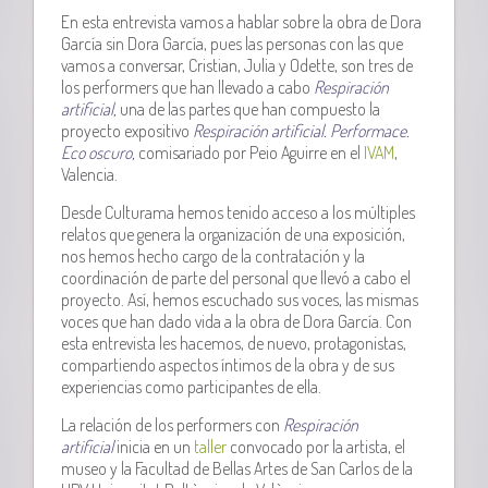
En esta entrevista vamos a hablar sobre la obra de Dora
García sin Dora García, pues las personas con las que
vamos a conversar, Cristian, Julia y Odette, son tres de
los performers que han llevado a cabo
Respiración
artificial,
una de las partes que han compuesto la
proyecto expositivo
Respiración artificial. Performace.
Eco oscuro,
comisariado por Peio Aguirre en el
IVAM
,
Valencia.
Desde Culturama hemos tenido acceso a los múltiples
relatos que genera la organización de una exposición,
nos hemos hecho cargo de la contratación y la
coordinación de parte del personal que llevó a cabo el
proyecto. Así, hemos escuchado sus voces, las mismas
voces que han dado vida a la obra de Dora García. Con
esta entrevista les hacemos, de nuevo, protagonistas,
compartiendo aspectos íntimos de la obra y de sus
experiencias como participantes de ella.
La relación
de los performers con
Respiración
artificial
inicia en un
taller
convocado por la artista, el
museo y la Facultad de Bellas Artes de San Carlos de la