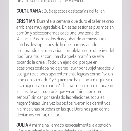
UPV Universitat Poltècnica de València.
CULTURAMA
¿Qué aspectos destacarías del taller?
CRISTIAN
Durante la semana que duró el taller se creó
ambiente muy agradable. En estas sesiones pusimos en
común y seleccionamos cada uno una zona de
Valencia. Pasamos dos días grabando archivos audio
con las descripciones de lo que íbamos viendo,
procurando dar una visión completamente objetiva, del
tipo “una mujer con una chaqueta marrón se está
tocando la oreja”. Todo un ejercicio, porque en
ocasiones costaba no dejarse llevar por subjetividades u
otorgar relaciones aparentemente lógicas como: “va un
niño con su madre” y ¿quién me ha dicho a mi que sea
esa mujer sea su madre? Efectivamente una mirada sin
juicios de valor contaría que va un “niño con una
señora”, sin dar por sentado las relaciones sociales
hegemónicas. Una vez los textos fueron los definitivos
hicimos unas pruebas en las que Dora nos guió cómo
debíamos contar, recitar.
JULIA
A mi me ha llamado especialmente la atención
cómo mediante ésta metodología, se logra fijar el