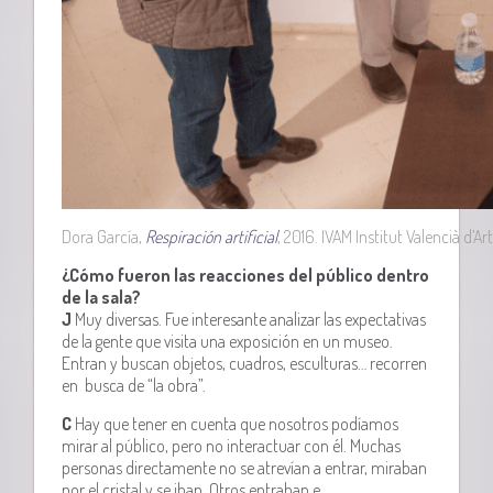
Dora García,
Respiración artificial
, 2016. IVAM Institut Valencià d’A
¿Cómo fueron las reacciones del público dentro
de la sala?
J
Muy diversas. Fue interesante analizar las expectativas
de la gente que visita una exposición en un museo.
Entran y buscan objetos, cuadros, esculturas… recorren
en busca de “la obra”.
C
Hay que tener en cuenta que nosotros podíamos
mirar al público, pero no interactuar con él. Muchas
personas directamente no se atrevían a entrar, miraban
por el cristal y se iban. Otros entraban e