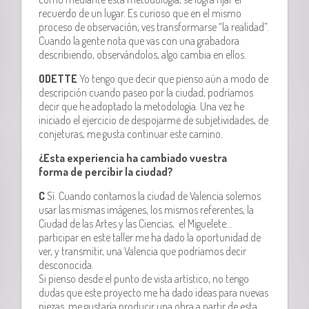
recuerdo de un lugar. Es curioso que en el mismo
proceso de observación, ves transformarse “la realidad”.
Cuando la gente nota que vas con una grabadora
describiendo, observándolos, algo cambia en ellos.
ODETTE
Yo tengo que decir que pienso aún a modo de
descripción cuando paseo por la ciudad, podríamos
decir que he adoptado la metodología. Una vez he
iniciado el ejercicio de despojarme de subjetividades, de
conjeturas, me gusta continuar este camino.
¿Esta experiencia ha cambiado vuestra
forma de percibir la ciudad?
C
Sí. Cuando contamos la ciudad de Valencia solemos
usar las mismas imágenes, los mismos referentes, la
Ciudad de las Artes y las Ciencias, el Miguelete…
participar en este taller me ha dado la oportunidad de
ver, y transmitir, una Valencia que podríamos decir
desconocida.
Si pienso desde el punto de vista artístico, no tengo
dudas que este proyecto me ha dado ideas para nuevas
piezas, me gustaría producir una obra a partir de esta