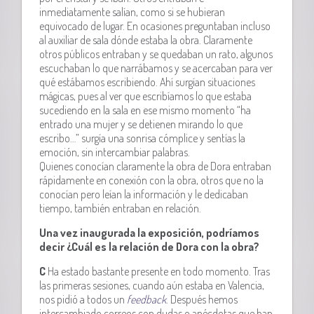
inmediatamente salían, como si se hubieran
equivocado de lugar. En ocasiones preguntaban incluso
al auxiliar de sala dónde estaba la obra. Claramente
otros públicos entraban y se quedaban un rato, algunos
escuchaban lo que narrábamos y se acercaban para ver
qué estábamos escribiendo. Ahí surgían situaciones
mágicas, pues al ver que escribíamos lo que estaba
sucediendo en la sala en ese mismo momento “ha
entrado una mujer y se detienen mirando lo que
escribo…” surgía una sonrisa cómplice y sentías la
emoción, sin intercambiar palabras.
Quienes conocían claramente la obra de Dora entraban
rápidamente en conexión con la obra, otros que no la
conocían pero leían la información y le dedicaban
tiempo, también entraban en relación.
Una vez inaugurada la exposición, podríamos
decir ¿Cuál es la relación de Dora con la obra?
C
Ha estado bastante presente en todo momento. Tras
las primeras sesiones, cuando aún estaba en Valencia,
nos pidió a todos un
feedback
. Después hemos
intercambiado correos con dudas o anécdotas que han