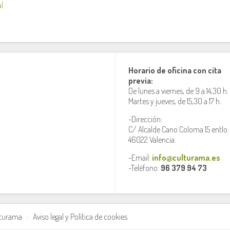
l
Horario de oficina con cita
previa:
De lunes a viernes, de 9 a 14,30 h.
Martes y jueves, de 15,30 a 17 h.
-Dirección:
C/ Alcalde Cano Coloma 15 entlo.
46022 Valencia.
-Email:
info@culturama.es
-Teléfono:
96 379 94 73
lturama
Aviso legal y Política de cookies