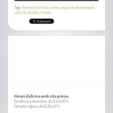
Tags:
Animació lectora
,
contes
,
equip de dinamització
cultural
,
escoles
,
mislata
Horari d'oficina amb cita prèvia:
De dilluns a divendres, de 9 a 14,30 h.
Dimarts i dijous, de 15,30 a 17 h.