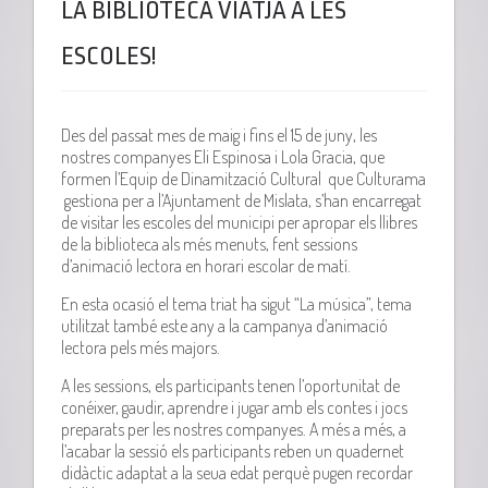
LA BIBLIOTECA VIATJA A LES
ESCOLES!
Des del passat mes de maig i fins el 15 de juny, les
nostres companyes Eli Espinosa i Lola Gracia, que
formen l’Equip de Dinamització Cultural que Culturama
gestiona per a l’Ajuntament de Mislata, s’han encarregat
de visitar les escoles del municipi per apropar els llibres
de la biblioteca als més menuts, fent sessions
d’animació lectora en horari escolar de matí.
En esta ocasió el tema triat ha sigut “La música”, tema
utilitzat també este any a la campanya d’animació
lectora pels més majors.
A les sessions, els participants tenen l’oportunitat de
conéixer, gaudir, aprendre i jugar amb els contes i jocs
preparats per les nostres companyes. A més a més, a
l’acabar la sessió els participants reben un quadernet
didàctic adaptat a la seua edat perquè pugen recordar