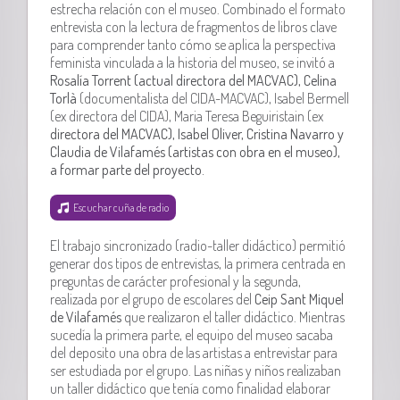
estrecha relación con el museo. Combinado el formato
entrevista con la lectura de fragmentos de libros clave
para comprender tanto cómo se aplica la perspectiva
feminista vinculada a la historia del museo, se invitó a
Rosalía Torrent (actual directora del MACVAC), Celina
Torlà
(documentalista del CIDA-MACVAC), Isabel Bermell
(ex directora del CIDA), Maria Teresa Beguiristain (ex
directora del MACVAC), Isabel Oliver, Cristina Navarro y
Claudia de Vilafamés (artistas con obra en el museo),
a formar parte del proyecto.
Escuchar cuña de radio
El trabajo sincronizado (radio-taller didáctico) permitió
generar dos tipos de entrevistas, la primera centrada en
preguntas de carácter profesional y la segunda,
realizada por el grupo de escolares del
Ceip Sant Miquel
de Vilafamés
que realizaron el taller didáctico. Mientras
sucedía la primera parte, el equipo del museo sacaba
del deposito una obra de las artistas a entrevistar para
ser estudiada por el grupo. Las niñas y niños realizaban
un taller didáctico que tenía como finalidad elaborar