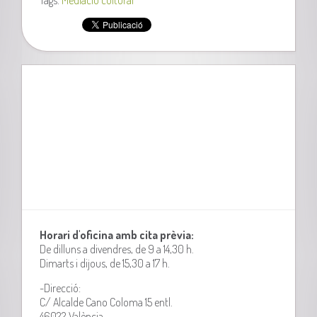
Horari d'oficina amb cita prèvia:
De dilluns a divendres, de 9 a 14,30 h.
Dimarts i dijous, de 15,30 a 17 h.
-Direcció:
C/ Alcalde Cano Coloma 15 entl.
46022 València.