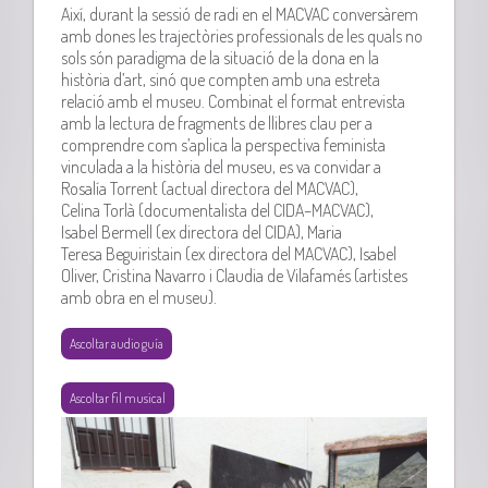
Així, durant la sessió de radi en el
MACVAC
conversàrem
amb dones les trajectòries professionals de les quals no
sols són paradigma de la situació de la dona en la
història d’art, sinó que compten amb una estreta
relació amb el museu. Combinat el format entrevista
amb la lectura de fragments de llibres clau per a
comprendre com s’aplica la perspectiva feminista
vinculada a la història del museu, es va convidar a
Rosalía
Torrent (actual directora del
MACVAC
),
Celina
Torlà
(documentalista del
CIDA
–
MACVAC
),
Isabel
Bermell
(
ex directora
del
CIDA
), Maria
Teresa
Beguiristain
(
ex directora
del
MACVAC
), Isabel
Oliver, Cristina Navarro i
Claudia
de Vilafamés (artistes
amb obra en el museu).
Ascoltar audio guía
Ascoltar fil musical