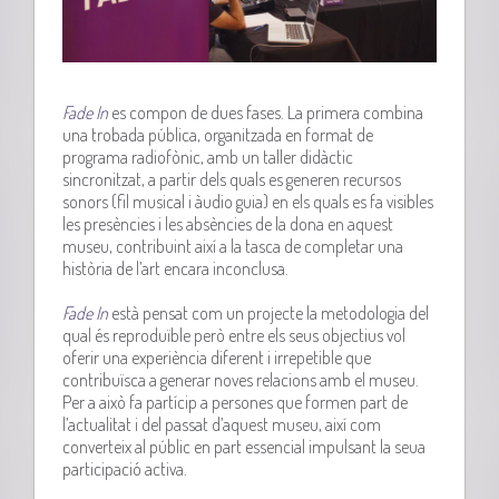
Fade
In
es compon de dues fases. La primera combina
una trobada pública, organitzada en format de
programa radiofònic, amb un taller didàctic
sincronitzat, a partir dels quals es generen recursos
sonors (fil musical i àudio guia) en els quals es fa visibles
les presències i les absències de la dona en aquest
museu, contribuint així a la tasca de completar una
història de l’art encara inconclusa.
Fade
In
està pensat com un projecte la metodologia del
qual és reproduïble però entre els seus objectius vol
oferir una experiència diferent i irrepetible que
contribuïsca a generar noves relacions amb el museu.
Per a això fa partícip a persones que formen part de
l’actualitat i del passat d’aquest museu, així com
converteix al públic en part essencial impulsant la seua
participació activa.