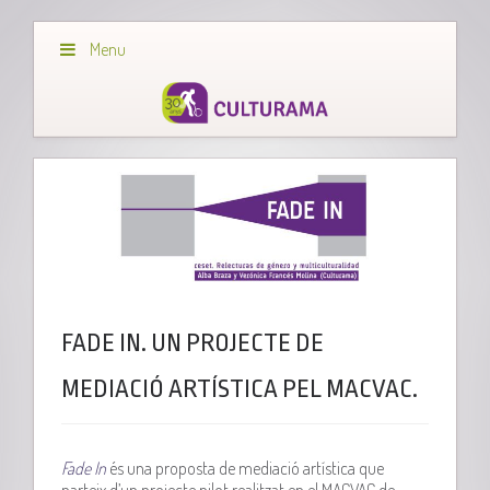
Menu
FADE IN. UN PROJECTE DE
MEDIACIÓ ARTÍSTICA PEL MACVAC.
Fade
In
és una proposta de mediació artística que
parteix d’un projecte pilot realitzat en el
MACVAC
de