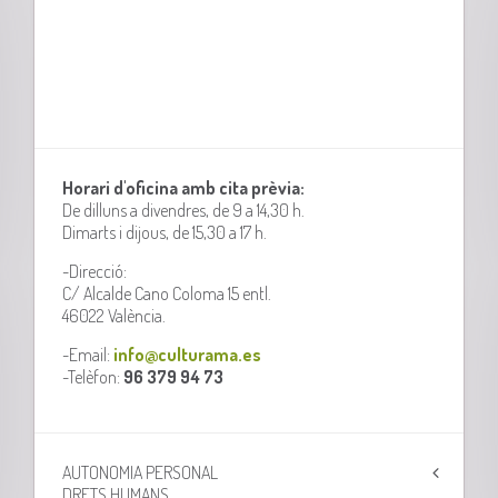
Horari d'oficina amb cita prèvia:
De dilluns a divendres, de 9 a 14,30 h.
Dimarts i dijous, de 15,30 a 17 h.
-Direcció:
C/ Alcalde Cano Coloma 15 entl.
46022 València.
-Email:
info@culturama.es
-Telèfon:
96 379 94 73
AUTONOMIA PERSONAL
DRETS HUMANS