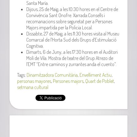
Santa María.
Dijous, 25 de Maig, a les 10:30 hores en el Centre de
Convivència Sant Onofre. Xarrada:Consells i
recomanacions sobre seguretat per a Persones
Majors impartida per la Policia Local.
Dissabte, 27 de Maig, a les 11:30 hores visita al Museu
Comarcal de l’Horta Sud dels Grups d’Estimulació
Cognitiva.
Dimarts, 6 de Juny, a les 17:30 hores en el Auditori
Molí de Vila. Mostra de teatre del Grup Atrezo de
l’EMT “Entre caminos y zurrantes anda el cuento”.
Tags:
Dinamitzadora Comunitària
,
Envelliment Actiu
,
personas mayores
,
Persones majors
,
Quart de Poblet
,
setmana cultural