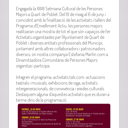
Engegada la XXXII Setmana Cultural de les Persones
Majors a Quart de Poblet. Del 19 de maig al 6 de juny i
coincidint amb la finalització de les activitats i tallers del
Programa d’Envelliment Actiu, les persones majors
realitzaran una mostra de tot el que són capaços de fer.
Activitats organitzades per l’Ajuntament de Quart de
Poblet i diverses entitats professionals del Municipi,
juntament amb altres col·laboradors i patrocinadors
diversos, on nostra companya Estefanía Martín com a
Dinamitzadora Comunitària de Persones Majors
organitza i participa.
Integren el programa, activitats tals com: actuacions
teatrals i musicals, exhibicions de ioga, activitats
intergeneracionals, de convivència i eixides culturals.
Destaquem alguna d’aquestes activitats que es duran a
terme dins de la programació: