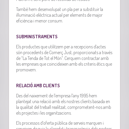
També hem desenvolupat un pla per a substituir la
il·luminació elèctrica actual per elements de major
eficiència i menor consum.
SUBMINISTRAMENTS
Els productes que utilitzem per a recepcions d’actes
són procedents de Comerç Just, proporcionats a través
de “La Tenda de Tot el Món”. Cerquem contractar amb
les empreses que coincideixen amb els criteris ètics que
promovem.
RELACIÓ AMB CLIENTS
Des del naixement de l’empresa l’any 1995 hem
plantejat una relació amb els nostres clients basada en
la qualitat del treball realitzat, comprometent-nos amb
els projectes i les organitzacions.
Els processos d’oferta pública de serveis marquen i
serveixen de guia la claredat i transparència dels nostres