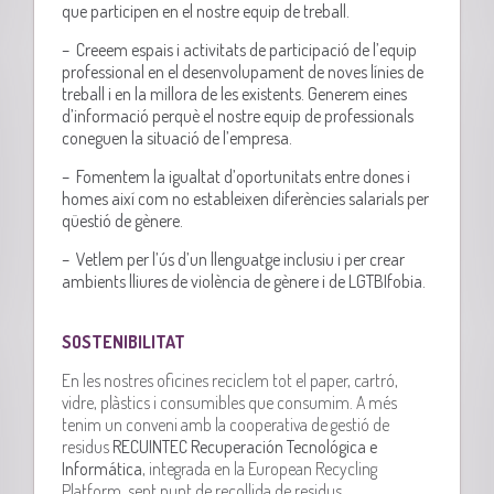
que participen en el nostre equip de treball.
– Creeem espais i activitats de participació de l’equip
professional en el desenvolupament de noves línies de
treball i en la millora de les existents. Generem eines
d’informació perquè el nostre equip de professionals
coneguen la situació de l’empresa.
– Fomentem la igualtat d’oportunitats entre dones i
homes així com no estableixen diferències salarials per
qüestió de gènere.
– Vetlem per l’ús d’un llenguatge inclusiu i per crear
ambients lliures de violència de gènere i de LGTBIfobia.
SOSTENIBILITAT
En les nostres oficines reciclem tot el paper, cartró,
vidre, plàstics i consumibles que consumim. A més
tenim un conveni amb la cooperativa de gestió de
residus
RECUINTEC Recuperación Tecnológica e
Informática
, integrada en la European Recycling
Platform, sent punt de recollida de residus.