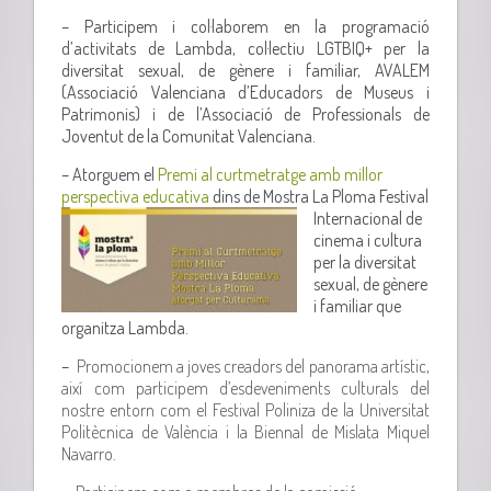
– Participem i col·laborem en la programació
d’activitats de Lambda, col·lectiu LGTBIQ+ per la
diversitat sexual, de gènere i familiar, AVALEM
(Associació Valenciana d’Educadors de Museus i
Patrimonis) i de l’Associació de Professionals de
Joventut de la Comunitat Valenciana.
– Atorguem el
Premi al curtmetratge amb millor
perspectiva educativa
dins
de Mostra La Ploma Festival
Internacional de
cinema i cultura
per la diversitat
sexual, de gènere
i familiar que
organitza Lambda.
–
Promocionem a joves creadors del panorama artístic,
així com participem d’esdeveniments culturals del
nostre entorn com el Festival Poliniza de la Universitat
Politècnica de València i la Biennal de Mislata Miquel
Navarro.