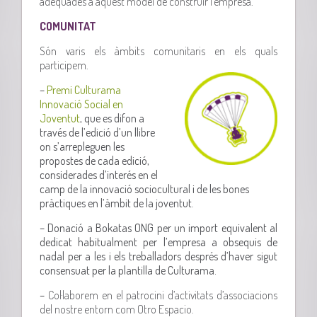
adequades a aquest model de construir l’empresa.
COMUNITAT
Són varis els àmbits comunitaris en els quals
participem.
–
Premi Culturama
Innovació Social en
Joventut
, que es difon a
través de l’edició d’un llibre
on s’arrepleguen les
propostes de cada edició,
considerades d’interés en el
camp de la innovació sociocultural i de les bones
pràctiques en l’àmbit de la joventut.
– Donació a Bokatas ONG per un import equivalent al
dedicat habitualment per l’empresa a obsequis de
nadal per a les i els treballadors després d’haver sigut
consensuat per la plantilla de Culturama.
–
Col·laborem en el patrocini d’activitats d’associacions
del nostre entorn com Otro Espacio.