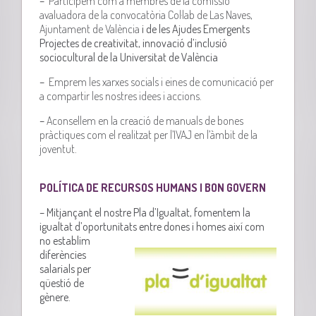
–
Participem com a membres de la comissió
avaluadora de la convocatòria Col·lab de Las Naves,
Ajuntament de València
i de les
Ajudes Emergents
Projectes de creativitat, innovació d’inclusió
sociocultural de la Universitat de València
–
Emprem les xarxes socials i eines de comunicació per
a compartir les nostres idees i accions.
–
Aconsellem en la creació de manuals de bones
pràctiques com el realitzat per l’IVAJ en l’àmbit de la
joventut.
POLÍTICA DE RECURSOS HUMANS I BON GOVERN
– Mitjançant el nostre Pla d’Igualtat, fomentem la
igualtat d’oportunitats
entre dones i homes així com
no establim
diferències
salarials per
qüestió de
gènere.