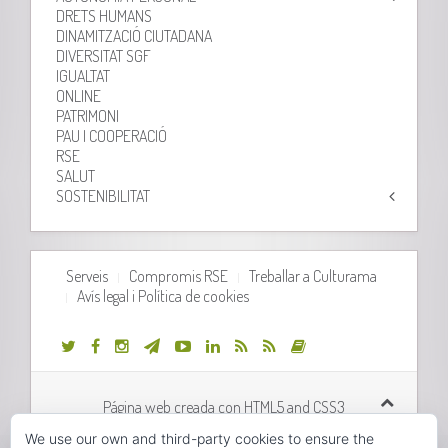
DRETS HUMANS
DINAMITZACIÓ CIUTADANA
DIVERSITAT SGF
IGUALTAT
ONLINE
PATRIMONI
PAU I COOPERACIÓ
RSE
SALUT
SOSTENIBILITAT
Serveis
Compromis RSE
Treballar a Culturama
Avís legal i Política de cookies
Página web creada con HTML5 and CSS3
We use our own and third-party cookies to ensure the
Desarrollo web realizado por
Orix Systems