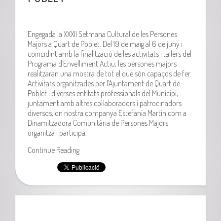
Engegada la XXXII Setmana Cultural de les Persones
Majors a Quart de Poblet. Del 19 de maig al 6 de juny i
coincidint amb la finalització de les activitats i tallers del
Programa d’Envelliment Actiu, les persones majors
realitzaran una mostra de tot el que són capaços de fer.
Activitats organitzades per l’Ajuntament de Quart de
Poblet i diverses entitats professionals del Municipi,
juntament amb altres col·laboradors i patrocinadors
diversos, on nostra companya Estefanía Martín com a
Dinamitzadora Comunitària de Persones Majors
organitza i participa.
Continue Reading