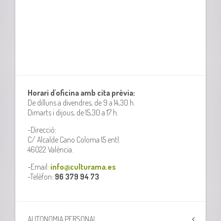
Horari d'oficina amb cita prèvia:
De dilluns a divendres, de 9 a 14,30 h.
Dimarts i dijous, de 15,30 a 17 h.
-Direcció:
C/ Alcalde Cano Coloma 15 entl.
46022 València.
-Email:
info@culturama.es
-Telèfon:
96 379 94 73
AUTONOMIA PERSONAL