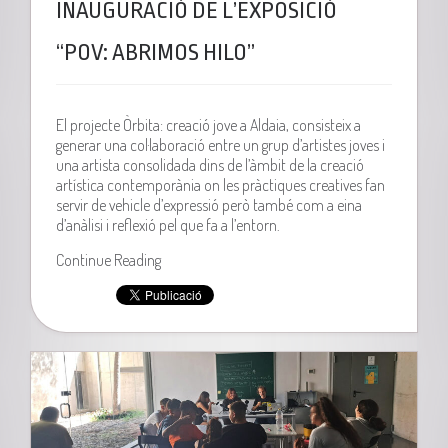
INAUGURACIÓ DE L’EXPOSICIÓ
“POV: ABRIMOS HILO”
El projecte Òrbita: creació jove a Aldaia, consisteix a
generar una col·laboració entre un grup d’artistes joves i
una artista consolidada dins de l’àmbit de la creació
artística contemporània on les pràctiques creatives fan
servir de vehicle d’expressió però també com a eina
d’anàlisi i reflexió pel que fa a l’entorn.
Continue Reading