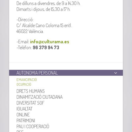
De dilluns a divendres, de 9 a 14,30 h.
Dimarts i dijous, de 15,30 a 17 h.
-Direcció:
C/ Alcalde Cano Coloma 15 entl.
46022 València.
-Email:
info@culturama.es
-Telèfon:
96 379 94 73
AUTONOMIA PERSONAL
EMANCIPACIÓ
OCUPACIÓ
DRETS HUMANS
DINAMITZACIÓ CIUTADANA
DIVERSITAT SGF
IGUALTAT
ONLINE
PATRIMONI
PAU I COOPERACIÓ