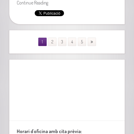
Continue Reading
1
2
3
4
5
Horari d'oficina amb cita prèvia: