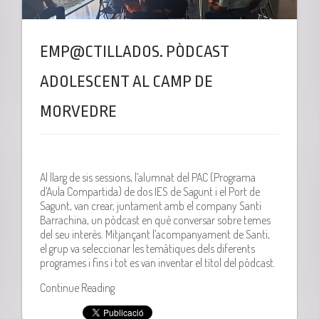
EMP@CTILLADOS. PÒDCAST
ADOLESCENT AL CAMP DE
MORVEDRE
Al llarg de sis sessions, l’alumnat del PAC (Programa
d’Aula Compartida) de dos IES de Sagunt i el Port de
Sagunt, van crear, juntament amb el company Santi
Barrachina, un pòdcast en què conversar sobre temes
del seu interès. Mitjançant l’acompanyament de Santi,
el grup va seleccionar les temàtiques dels diferents
programes i fins i tot es van inventar el títol del pòdcast.
Continue Reading