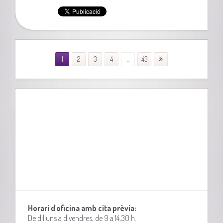
1
2
3
4
...
43
Horari d'oficina amb cita prèvia:
De dilluns a divendres, de 9 a 14,30 h.