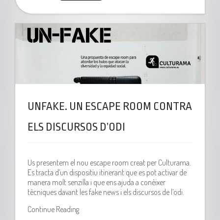
UNFAKE. UN ESCAPE ROOM CONTRA
ELS DISCURSOS D’ODI
Us presentem el nou escape room creat per Culturama.
Es tracta d’un dispositiu itinerant que es pot activar de
manera molt senzilla i que ens ajuda a conéixer
tècniques davant les fake news i els discursos de l’odi.
Continue Reading