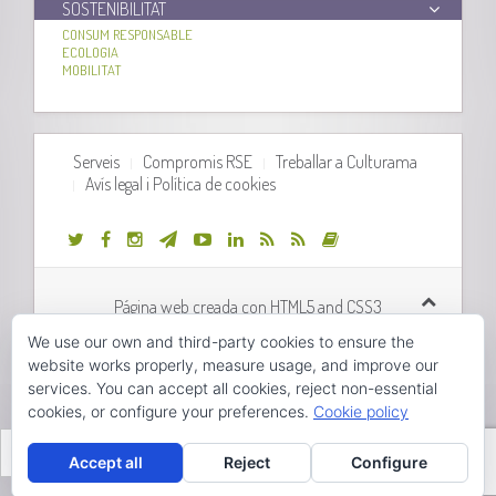
SOSTENIBILITAT
CONSUM RESPONSABLE
ECOLOGIA
MOBILITAT
Serveis
Compromis RSE
Treballar a Culturama
Avís legal i Política de cookies
Página web creada con HTML5 and CSS3
We use our own and third-party cookies to ensure the
Desarrollo web realizado por
Orix Systems
website works properly, measure usage, and improve our
services. You can accept all cookies, reject non-essential
cookies, or configure your preferences.
Cookie policy
Hola, pincha aquí para abrir el chat.
Valencià
Accept all
Reject
Configure