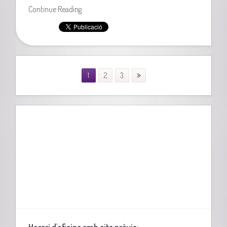
Continue Reading
1
2
3
Horari d'oficina amb cita prèvia: