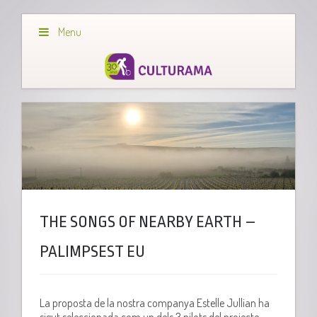
Menu
THE SONGS OF NEARBY EARTH –
PALIMPSEST EU
La proposta de la nostra companya Estelle Jullian ha
sigut seleccionada com un dels 3 pilots del projecte