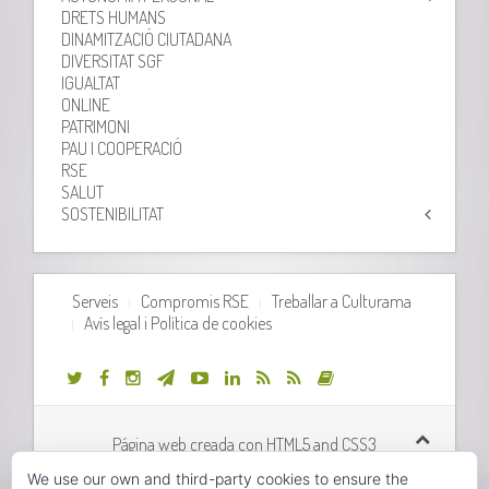
DRETS HUMANS
DINAMITZACIÓ CIUTADANA
DIVERSITAT SGF
IGUALTAT
ONLINE
PATRIMONI
PAU I COOPERACIÓ
RSE
SALUT
SOSTENIBILITAT
Serveis
Compromis RSE
Treballar a Culturama
Avís legal i Política de cookies
Página web creada con HTML5 and CSS3
We use our own and third-party cookies to ensure the
Desarrollo web realizado por
Orix Systems