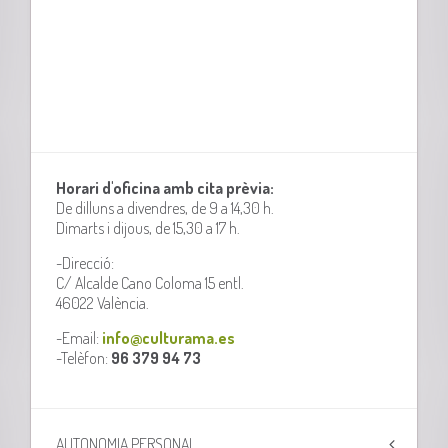
Horari d'oficina amb cita prèvia:
De dilluns a divendres, de 9 a 14,30 h.
Dimarts i dijous, de 15,30 a 17 h.
-Direcció:
C/ Alcalde Cano Coloma 15 entl.
46022 València.
-Email:
info@culturama.es
-Telèfon:
96 379 94 73
AUTONOMIA PERSONAL