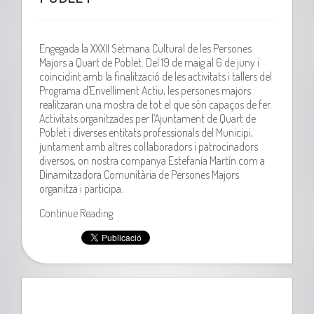
Engegada la XXXII Setmana Cultural de les Persones
Majors a Quart de Poblet. Del 19 de maig al 6 de juny i
coincidint amb la finalització de les activitats i tallers del
Programa d’Envelliment Actiu, les persones majors
realitzaran una mostra de tot el que són capaços de fer.
Activitats organitzades per l’Ajuntament de Quart de
Poblet i diverses entitats professionals del Municipi,
juntament amb altres col·laboradors i patrocinadors
diversos, on nostra companya Estefanía Martín com a
Dinamitzadora Comunitària de Persones Majors
organitza i participa.
Continue Reading