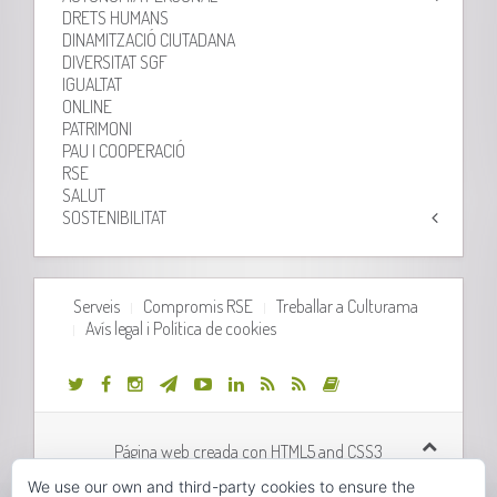
DRETS HUMANS
DINAMITZACIÓ CIUTADANA
DIVERSITAT SGF
IGUALTAT
ONLINE
PATRIMONI
PAU I COOPERACIÓ
RSE
SALUT
SOSTENIBILITAT
Serveis
Compromis RSE
Treballar a Culturama
Avís legal i Política de cookies
Página web creada con HTML5 and CSS3
We use our own and third-party cookies to ensure the
Desarrollo web realizado por
Orix Systems