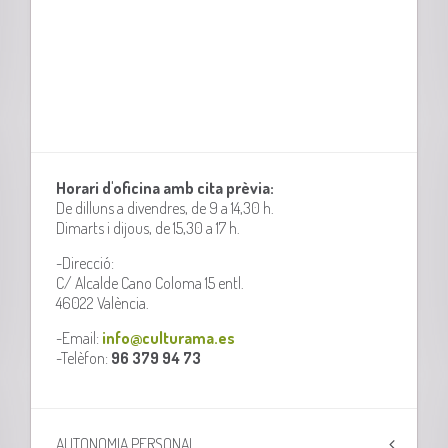
Horari d'oficina amb cita prèvia:
De dilluns a divendres, de 9 a 14,30 h.
Dimarts i dijous, de 15,30 a 17 h.
-Direcció:
C/ Alcalde Cano Coloma 15 entl.
46022 València.
-Email:
info@culturama.es
-Telèfon:
96 379 94 73
AUTONOMIA PERSONAL