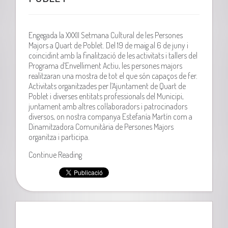
Engegada la XXXII Setmana Cultural de les Persones
Majors a Quart de Poblet. Del 19 de maig al 6 de juny i
coincidint amb la finalització de les activitats i tallers del
Programa d’Envelliment Actiu, les persones majors
realitzaran una mostra de tot el que són capaços de fer.
Activitats organitzades per l’Ajuntament de Quart de
Poblet i diverses entitats professionals del Municipi,
juntament amb altres col·laboradors i patrocinadors
diversos, on nostra companya Estefanía Martín com a
Dinamitzadora Comunitària de Persones Majors
organitza i participa.
Continue Reading