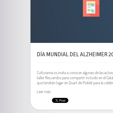
DÍA MUNDIAL DEL ALZHEIMER 2
Culturama os invita a conocer algunas de las activi
taller Recuerdos para compartir incluido en el Cat
que tendrán lugar en Quart de Poblet para la celebr
Leer más