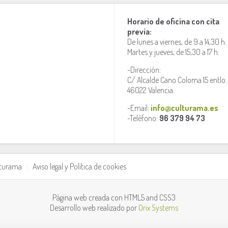
Horario de oficina con cita
previa:
De lunes a viernes, de 9 a 14,30 h.
Martes y jueves, de 15,30 a 17 h.
-Dirección:
C/ Alcalde Cano Coloma 15 entlo.
46022 Valencia.
-Email:
info@culturama.es
-Teléfono:
96 379 94 73
lturama
Aviso legal y Política de cookies
Página web creada con HTML5 and CSS3
Desarrollo web realizado por
Orix Systems