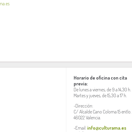
ma.es
Horario de oficina con cita
previa:
De lunes a viernes, de 9 a 14,30 h.
Martes y jueves, de 15,30 a 17 h.
-Dirección:
C/ Alcalde Cano Coloma 15 entlo.
46022 Valencia.
-Email:
info@culturama.es