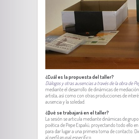
¿Cuál es la propuesta del taller?
Diálogos y otras ausencias
a través de la obra de P
mediante el desarrollo de dinámicas de mediación a
artista, así como con otras producciones de interé
ausencia y la soledad.
¿Qué se trabajará en el taller?
La sesión se articula mediante dinámicas de grupo
poética de Pepe Espaliú, proyectando todo ello en 
para dar lugar a una primera toma de contacto. D
al perfil grupal específico.