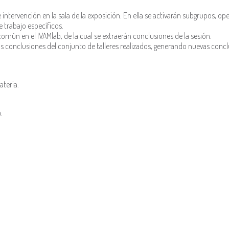
intervención en la sala de la exposición. En ella se activarán subgrupos, o
 trabajo específicos.
mún en el IVAMlab, de la cual se extraerán conclusiones de la sesión.
as conclusiones del conjunto de talleres realizados, generando nuevas conc
ateria.
.