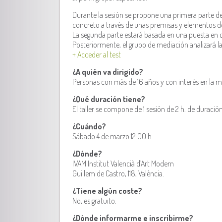
Durante la sesión se propone una primera parte de 
concreto a través de unas premisas y elementos de
La segunda parte estará basada en una puesta en co
Posteriormente, el grupo de mediación analizará l
+ Acceder al test
¿A quién va dirigido?
Personas con más de 16 años y con interés en la m
¿Qué duración tiene?
El taller se compone de 1 sesión de 2 h. de duración
¿Cuándo?
Sábado 4 de marzo 12:00 h
¿Dónde?
IVAM Institut Valencià d’Art Modern
Guillem de Castro, 118, València.
¿Tiene algún coste?
No, es gratuito.
¿Dónde informarme e inscribirme?