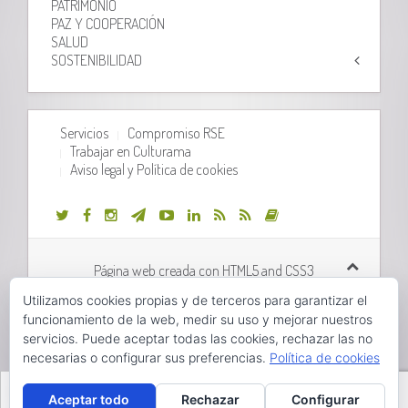
PATRIMONIO
PAZ Y COOPERACIÓN
SALUD
SOSTENIBILIDAD
Servicios
Compromiso RSE
Trabajar en Culturama
Aviso legal y Política de cookies
Página web creada con HTML5 and CSS3
Utilizamos cookies propias y de terceros para garantizar el
Desarrollo web realizado por
Orix Systems
funcionamiento de la web, medir su uso y mejorar nuestros
servicios. Puede aceptar todas las cookies, rechazar las no
necesarias o configurar sus preferencias.
Política de cookies
Hola, pincha aquí para abrir el chat.
Valencià
Castellano
Aceptar todo
Rechazar
Configurar