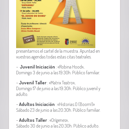
presentamos el cartel de la muestra. Apuntad en
vuestras agendas todas estas citas teatrales.
–
Juvenil Iniciación
: «Robina Hood»,
Domingo 3 de junio a las 19:30h. Público familiar.
–
Juvenil Taller
: «Matrix Teatro»,
Domingo 17 de junio a las 19:30h. Público juvenil y
adulto.
–
Adultos Iniciación
: «Historias.0 (Boom!)»
Sábado 23 de junio a las 20:30h. Público familiar.
–
Adultos Taller
: «Orígenes»,
Sábado 30 de junio a las 20:30h. Público adulto.