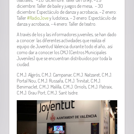
diciembre: Taller de baile y juegos de mesa, – 30
diciembre: Espectáculo de danza y acrobacia, – 2 enero:
Taller
#
RadioJove
y ludoteca, – 3 enero: Espectáculo de
danza y acrobacia, – 4 enero: Taller de teatro.
A través de los y las informadores juveniles, se han dado
a conocer las diferentes actividades que realiza el
equipo de Juventud Valencia durante todo el año, así
como dar a conocer los CMJ (Centros Municipales
Juveniles) que se encuentran distribuidos por toda la
ciudad.
C.M.J. Algirós, C.M.J. Campanar, C.M.J. Natzaret, C.M.J.
Portal Nou, C.M.J. Russafa, C.M.J. Trinitat, C.M.J.
Benimaclet, C.M.J. Malilla, C.M.J. Orriols, C.M.J. Patraix,
C.M.J. Grau Port, C.M.J. Sant Isidre.