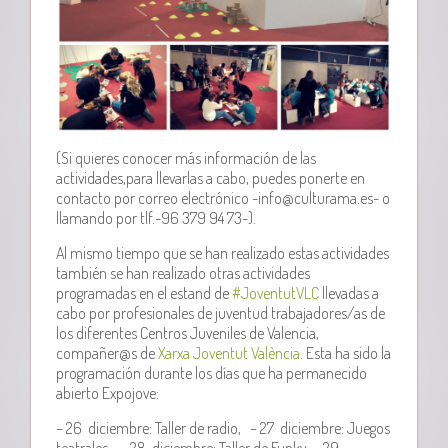
(Si quieres conocer más información de las
actividades,para llevarlas a cabo, puedes ponerte en
contacto por correo electrónico -info@culturama.es- o
llamando por tlf.-96 379 94 73-).
Al mismo tiempo que se han realizado estas actividades
también se han realizado otras actividades
programadas en el estand de
#JoventutVLC
llevadas a
cabo por profesionales de juventud trabajadores/as de
los diferentes Centros Juveniles de Valencia,
compañer@s de
Xarxa Joventut València
. Esta ha sido la
programación durante los días que ha permanecido
abierto Expojove:
– 26 diciembre: Taller de radio, – 27 diciembre: Juegos
teatrales, – 28 diciembre: Taller de Funky, – 29