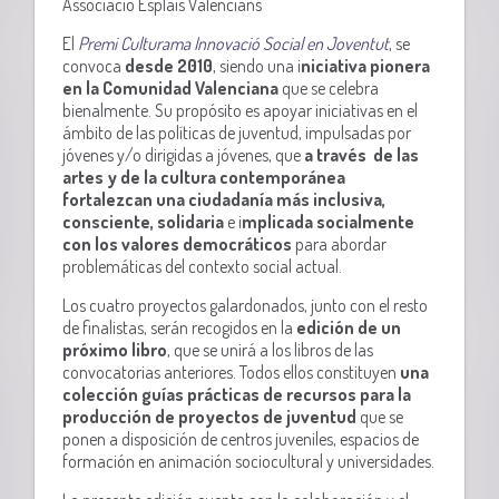
Associació Esplais Valencians
El
Premi Culturama Innovació Social en Joventut
,
se
convoca
desde 2010
, siendo una i
niciativa pionera
en la Comunidad Valenciana
que se celebra
bienalmente. Su propósito es apoyar iniciativas en el
ámbito de las políticas de juventud, impulsadas por
jóvenes y/o dirigidas a jóvenes, que
a través de las
artes y de la cultura contemporánea
fortalezcan una ciudadanía más inclusiva,
consciente, solidaria
e i
mplicada socialmente
con los valores democráticos
para abordar
problemáticas del contexto social actual.
Los cuatro proyectos galardonados, junto con el resto
de finalistas, serán recogidos en la
edición de un
próximo libro
, que se unirá a los libros de las
convocatorias anteriores. Todos ellos constituyen
una
colección guías prácticas de recursos para la
producción de proyectos de juventud
que se
ponen a disposición de centros juveniles, espacios de
formación en animación sociocultural y universidades.