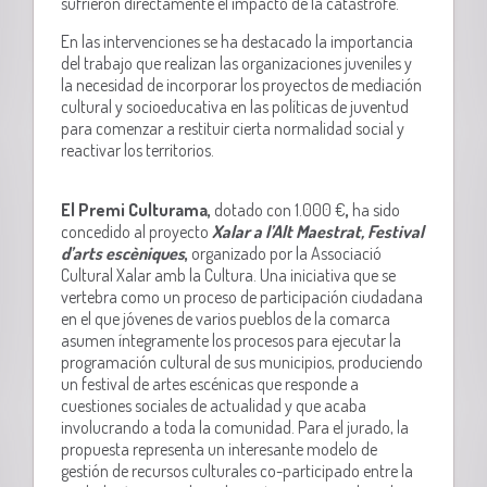
sufrieron directamente el impacto de la catástrofe.
En las intervenciones se ha destacado la importancia
del trabajo que realizan las organizaciones juveniles y
la necesidad de incorporar los proyectos de mediación
cultural y socioeducativa en las políticas de juventud
para comenzar a restituir cierta normalidad social y
reactivar los territorios.
El Premi Culturama,
dotado con 1.000 €
,
ha sido
concedido al proyecto
Xalar a l’Alt Maestrat, Festival
d’arts escèniques
,
organizado por la
Associació
Cultural Xalar amb la Cultura
. Una iniciativa que se
vertebra como un proceso de participación ciudadana
en el que jóvenes de varios pueblos de la comarca
asumen íntegramente los procesos para ejecutar la
programación cultural de sus municipios, produciendo
un festival de artes escénicas que responde a
cuestiones sociales de actualidad y que acaba
involucrando a toda la comunidad. Para el jurado, la
propuesta representa un interesante modelo de
gestión de recursos culturales co-participado entre la