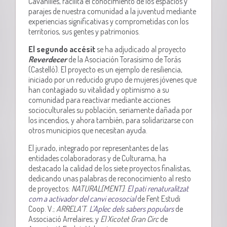
Cavanilles, facilita el conocimiento de los espacios y
parajes de nuestra comunidad a la juventud mediante
experiencias significativas y comprometidas con los
territorios, sus gentes y patrimonios.
El segundo accésit
se ha adjudicado al proyecto
Reverdecer
de la Asociación Torasísimo de Torás
(Castelló). El proyecto es un ejemplo de resiliencia,
iniciado por un reducido grupo de mujeres jóvenes que
han contagiado su vitalidad y optimismo a su
comunidad para reactivar mediante acciones
socioculturales su población, seriamente dañada por
los incendios, y ahora también, para solidarizarse con
otros municipios que necesitan ayuda.
El jurado, integrado por representantes de las
entidades colaboradoras y de Culturama, ha
destacado la calidad de los siete proyectos finalistas,
dedicando unas palabras de reconocimiento al resto
de proyectos:
NATURAL[MENT]
:
El pati renaturalitzat
com a activador del canvi ecosocial
de Fent Estudi
Coop. V.;
ARRELA’T
.
L’Aplec dels sabers populars
de
Associació Arrelaires; y
El Xicotet Gran Circ
de