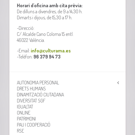
Horari d'oficina amb cita prèvia:
De dilluns a divendres, de 9 a 14,30 h.
Dimarts i dijous, de 15,30 a 17 h.
-Direcció:
C/ Alcalde Cano Coloma 15 entl.
46022 València.
-Email:
info@culturama.es
-Telèfon:
96 379 94 73
AUTONOMIA PERSONAL
DRETS HUMANS
DINAMITZACIÓ CIUTADANA
DIVERSITAT SGF
IGUALTAT
ONLINE
PATRIMONI
PAU I COOPERACIÓ
RSE