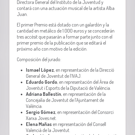
Directora General del Instituto de la Juventud y
contará con una actuación musical de la artista Alba
Juan.
El primer Premio está dotado con un galardón y la
cantidad en metálico de 1.000 euros y se concederán
tres accèsit que pasarán a formar parte junto con el
primer premio de la publicación que se editará el
próximo año con motivo de la edición.
Composición del jurado
:
Ismael López
, en representación de la Direcció
General de Joventut de l’IVAJ.
Eduardo Gordo
, en representación del Àrea de
Joventut i Esports de la Diputació de València.
Adriana Ballestín
, en representación de la
Concejalía de Joventut de l’Ajuntament de
València.
Sergio Gómez
, en representación del Consorci
Xarxa Joves.net.
Elena Mañas
en representación del Consell
Valencià de la Joventut.