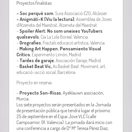
Proyectos finalistas
:
– Soc
perquè
som
, Sura Associació E20, Alcàsser.
– Anigmàti
–
K
(Viu la lectura)
, Assemblea de Joves
d’Atzeneta del Maestrat, Atzeneta del Maestrat.
–
Spoiler
Alert
: No som uneixes
YouTubers
qualsevols
, Cia La Lola Boreal, Valencia.
–
Orografies
, Fractals educació artística, Valencia.
–
Making
Art
Happen
. Pensamiento Visual
Crítico
, Experimento Limón, Madrid.
–
Tardes de garaje
, Asociación Garaje, Madrid.
–
Basket
Beat Vic,
As
Basket
Beat: Moviment, art,
educació i acció social, Barcelona.
Proyecto en reserva:
–
Proyecto Son-Risas
, Ayeklauwn asociación,
Murcia
.
Los siete proyectos serán presentados en la Jornada
de presentación pública que tendrá lugar el próximo
25 de septiembre en el Espai Jove VLC (calle
Campoamor, 91. Valencia). La jornada dará inicio con
una conferencia a cargo de Dª Mª Teresa Pérez Díaz,