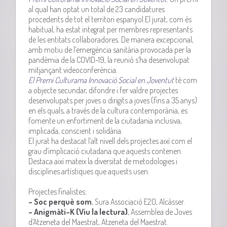
al qual han optat un total de 23 candidatures
procedents de tot el territori espanyol.
El jurat, com és
habitual, ha estat integrat per membres representants
de les entitats col·laboradores. De manera excepcional,
amb motiu de l’emergència sanitària provocada per la
pandèmia de la COVID-19, la reunió s’ha desenvolupat
mitjançant videoconferència.
El Premi
Culturama
Innovació Social en Joventut
té com
a objecte secundar, difondre i fer valdre projectes
desenvolupats per joves o dirigits a joves (fins a
35
anys)
en els quals, a través de la cultura contemporània, es
fomente un enfortiment de la ciutadania inclusiva,
implicada, conscient i solidària.
El jurat ha destacat l’alt nivell dels projectes així com el
grau d’implicació ciutadana que aquests contenen.
Destaca així mateix la diversitat de metodologies i
disciplines artístiques que aquests usen.
Projectes finalistes:
– Soc
perquè
som
, Sura Associació E20, Alcàsser.
– Anigmàti
–
K
(Viu la lectura)
, Assemblea de Joves
d’Atzeneta del Maestrat, Atzeneta del Maestrat.