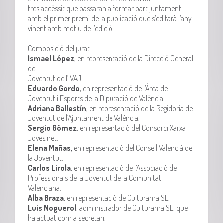
tres
accèssit
que passaran a formar part juntament
amb el primer premi de la publicació que s’editarà l’any
vinent amb motiu de l’edició.
Composició del jurat:
Ismael López
, en representació de la Direcció General
de
Joventut de l’
IVAJ
.
Eduardo
Gordo
, en representació de l’Àrea de
Joventut i Esports de la Diputació de València.
Adriana
Ballestín
, en representació de la Regidoria de
Joventut de l
‘
Ajuntament de València.
Sergio
Gómez
, en representació del Consorci Xarxa
Joves.net.
Elena
Mañas,
en representació del Consell Valencià de
la Joventut.
Carlos
Lirola
, en representació de l’Associació de
Professionals de la Joventut de la Comunitat
Valenciana.
Alba Braza
, en representació de
Culturama
SL.
Luis
Noguerol
, administrador de
Culturama
SL, que
ha actuat com a secretari.