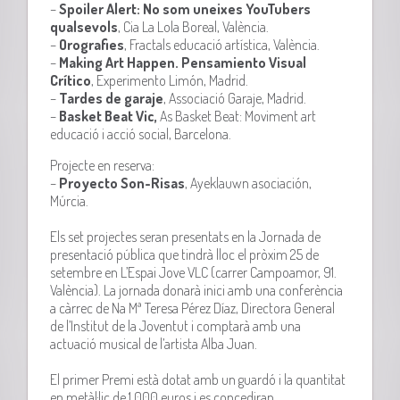
–
Spoiler
Alert
: No som uneixes
YouTubers
qualsevols
, Cia La Lola Boreal, València.
–
Orografies
, Fractals educació artística, València.
–
Making
Art
Happen
. Pensamiento Visual
Crítico
, Experimento Limón, Madrid.
–
Tardes de garaje
, Associació Garaje, Madrid.
–
Basket
Beat Vic,
As
Basket
Beat: Moviment art
educació i acció social, Barcelona.
Projecte en reserva:
–
Proyecto Son-Risas
, Ayeklauwn asociación,
Múrcia.
Els set projectes seran presentats en la Jornada de
presentació pública que tindrà lloc el pròxim 25 de
setembre en L’Espai Jove VLC (carrer Campoamor, 91.
València). La jornada donarà inici amb una conferència
a càrrec de Na
Mª
Teresa Pérez Díaz, Directora General
de l’Institut de la Joventut i comptarà amb una
actuació musical de l’artista Alba
Juan
.
El primer Premi està dotat amb un guardó i la quantitat
en metàl·lic de 1.000 euros i es concediran