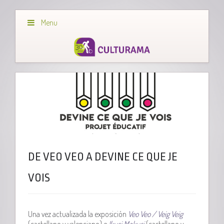
Menu
DE VEO VEO A DEVINE CE QUE JE
VOIS
Una vez actualizada la exposición
Veo Veo /
Veig Veig
(castellano y valenciano) e
Ikusi Makusi
(castellano y