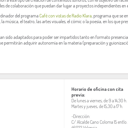
ón a este tipo de creación de contenidos sonoros, con el objetivo de facilit
des de colaboración que puedan dar lugar a proyectos independientes en e
dinador del programa
Café con vistas de Radio Klara
,
programa que se emi
 la música, el teatro, las artes visuales, el cómic o la poesía, en los que p
 han sido adaptados para poder ser impartidos tanto en formato presencial
que permitirán adquirir autonomía en la materia (preparación y guionizac
Horario de oficina con cita
previa:
De lunes a viernes, de 9 a 14,30 h.
Martes y jueves, de 15,30 a 17 h.
-Dirección:
C/ Alcalde Cano Coloma 15 entlo.
46022 Valencia.