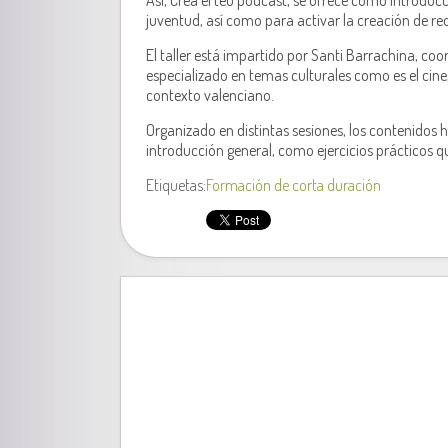
Así, Crea el teu pódcast, se ofrece como introducci
juventud, así como para activar
la creación de re
El taller está impartido por
Santi Barrachina
,
coor
especializado en temas
culturales como es el cine,
contexto valenciano.
Organizado en distintas sesiones, los contenidos
introducción general, como ejercicios prácticos 
Etiquetas:
Formación de corta duración