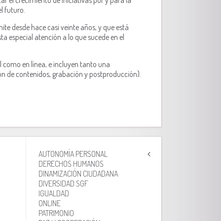
ar el crecimiento de iniciativas por y para la
l futuro.
te desde hace casi veinte años, y que está
resta especial atención a lo que sucede
en el
 como en línea, e incluyen tanto una
ión de contenidos, grabación y postproducción).
AUTONOMÍA PERSONAL
DERECHOS HUMANOS
DINAMIZACIÓN CIUDADANA
DIVERSIDAD SGF
IGUALDAD
ONLINE
PATRIMONIO