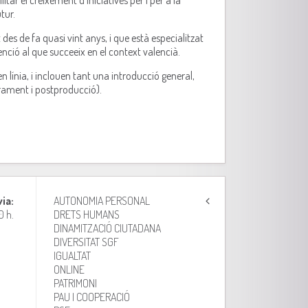
ar el creixement d’iniciatives per i per a la
tur.
es de fa quasi vint anys, i que està especialitzat
tenció al que succeeix en el context valencià.
 línia, i inclouen tant una introducció general,
trament i postproducció).
via:
AUTONOMIA PERSONAL
0 h.
DRETS HUMANS
DINAMITZACIÓ CIUTADANA
DIVERSITAT SGF
IGUALTAT
ONLINE
PATRIMONI
PAU I COOPERACIÓ