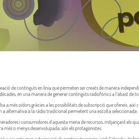
creació de continguts en línia que permeten ser creats de manera independ
es dècades, en una manera de generar continguts radiofònics a l’abast de to
a més oïdors gràcies a les possibilitats de subscripció que ofereix, així c
 a alternativa a la ràdio tradicional permetent una escolta seleccionada.
 generadores i consumidores d’aquesta mena de recursos, mitjançant els qua
era més o menys desenvolupada, són els protagonistes.