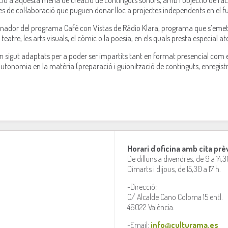
ció a aquesta mena de creació de continguts sonors, amb l’objectiu de facilit
xes de col·laboració que puguen donar lloc a projectes independents en el fu
dinador del programa Café con Vistas de Ràdio Klara, programa que s’emet d
eatre, les arts visuals, el còmic o la poesia, en els quals presta especial a
an sigut adaptats per a poder ser impartits tant en format presencial com en
utonomia en la matèria (preparació i guionització de continguts, enregis
Horari d'oficina amb cita prè
De dilluns a divendres, de 9 a 14,3
Dimarts i dijous, de 15,30 a 17 h.
-Direcció:
C/ Alcalde Cano Coloma 15 entl.
46022 València.
-Email:
info@culturama.es