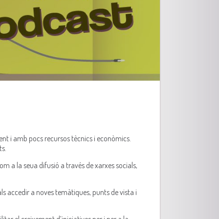
ent i amb pocs recursos tècnics i econòmics.
ts.
om a la seua difusió a través de xarxes socials,
ls accedir a noves temàtiques, punts de vista i