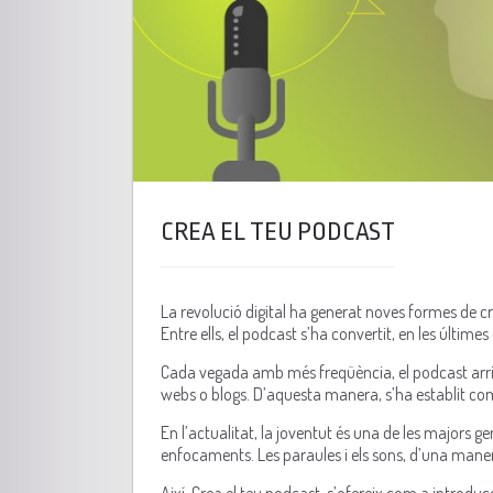
CREA EL TEU PODCAST
La revolució digital ha generat noves formes de 
Entre ells, el podcast s’ha convertit, en les últim
Cada vegada amb més freqüència, el podcast arriba 
webs o blogs. D’aquesta manera, s’ha establit com
En l’actualitat, la joventut és una de les majors
enfocaments. Les paraules i els sons, d’una man