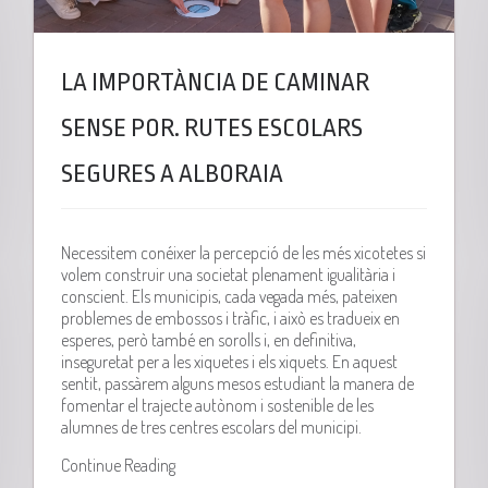
LA IMPORTÀNCIA DE CAMINAR
SENSE POR. RUTES ESCOLARS
SEGURES A ALBORAIA
Necessitem conéixer la percepció de les més xicotetes si
volem construir una societat plenament igualitària i
conscient. Els municipis, cada vegada més, pateixen
problemes de embossos i tràfic, i això es tradueix en
esperes, però també en sorolls i, en definitiva,
inseguretat per a les xiquetes i els xiquets. En aquest
sentit, passàrem alguns mesos estudiant la manera de
fomentar el trajecte autònom i sostenible de les
alumnes de tres centres escolars del municipi.
Continue Reading