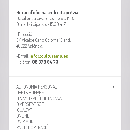
Horari d'oficina amb cita prèvia:
De dilluns a divendres, de 9 a 14,30 h.
Dimarts i dijous, de 15,30 a 17 h.
-Direcció:
C/ Alcalde Cano Coloma 15 entl.
46022 València.
-Email:
info@culturama.es
-Telèfon:
96 379 94 73
AUTONOMIA PERSONAL
DRETS HUMANS
DINAMITZACIÓ CIUTADANA
DIVERSITAT SGF
IGUALTAT
ONLINE
PATRIMONI
PAU I COOPERACIÓ