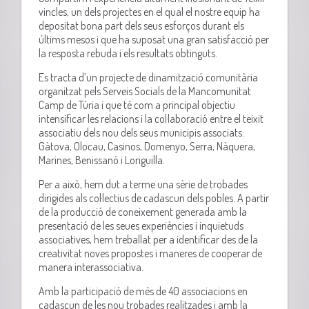
vincles, un dels projectes en el qual el nostre equip ha
depositat bona part dels seus esforços durant els
últims mesos i que ha suposat una gran satisfacció per
la resposta rebuda i els resultats obtinguts.
Es tracta d’un projecte de dinamització comunitària
organitzat pels Serveis Socials de la Mancomunitat
Camp de Túria i que té com a principal objectiu
intensificar les relacions i la col·laboració entre el teixit
associatiu dels nou dels seus municipis associats:
Gàtova, Olocau, Casinos, Domenyo, Serra, Nàquera,
Marines, Benissanó i Loriguilla.
Per a això, hem dut a terme una sèrie de trobades
dirigides als col·lectius de cadascun dels pobles. A partir
de la producció de coneixement generada amb la
presentació de les seues experiències i inquietuds
associatives, hem treballat per a identificar des de la
creativitat noves propostes i maneres de cooperar de
manera interassociativa.
Amb la participació de més de 40 associacions en
cadascun de les nou trobades realitzades i amb la