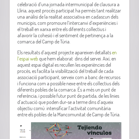
celebració d’una jornada intermunicipal de clausura a
Llíria, aquest procés participat ha permés tant realitzar
una anàlisi de la realitat associativa en cadascun dels
municipis, com promoure l’intercanvi d’experiències i
el treball en xarxa entre els diferents col·lectius i
afavorir la cohesió i el sentiment de pertinença a la
comarca del Camp de Túria.
Els resultats d’aquest projecte apareixen detallats
en
l’espai web
que hem elaborat dins del servei. Així, en
aquest espai digital es recullen les experiències del
procés, es facilita la visibilització del treball de cada
associació participant, serveix com a banc de recursos
i funciona com a possible nexe entre els col·lectius dels
diferents pobles de la comarca. És a més un punt de
referència, i possible futur punt de partida, de les línies
d’actuació que poden dur-se a terme dins d’aqueix
objectiu comú: intensificar l’activitat comunitària
entre els pobles de la Mancomunitat de Camp de Túria.