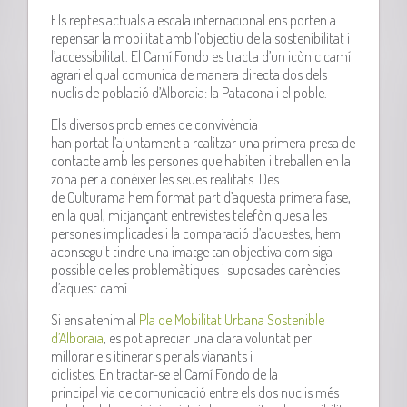
Els reptes actuals a escala internacional ens porten a
repensar la mobilitat amb l’objectiu de la sostenibilitat i
l’accessibilitat. El Camí Fondo es tracta d’un icònic camí
agrari el qual comunica de manera directa dos dels
nuclis de població d’Alboraia: la
Patacona
i el poble.
Els diversos problemes de convivència
han portat l’ajuntament a realitzar una primera presa de
contacte amb les persones que habiten i treballen en la
zona per a conéixer les seues realitats. Des
de
Culturama
hem format part d’aquesta primera fase,
en la qual, mitjançant entrevistes telefòniques a les
persones implicades i la comparació d’aquestes, hem
aconseguit tindre una imatge tan objectiva com siga
possible de les problemàtiques i suposades carències
d’aquest camí.
Si ens atenim al
Pla de Mobilitat Urbana Sostenible
d’Alboraia
, es pot apreciar una clara voluntat per
millorar els itineraris per als vianants i
ciclistes. En tractar-se el Camí Fondo de la
principal via de comunicació entre els dos nuclis més