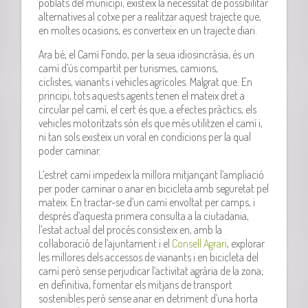
poblats del municipi, existeix la necessitat de possibilitar
alternatives al cotxe per a realitzar aquest trajecte que,
en moltes ocasions, es converteix en un trajecte diari.
Ara bé, el Camí Fondo, per la seua idiosincràsia, és un
camí d’ús compartit per turismes, camions,
ciclistes, vianants i vehicles agrícoles. Malgrat que. En
principi, tots aquests agents tenen el mateix dret a
circular pel camí, el cert és que, a efectes pràctics, els
vehicles motoritzats són els que més utilitzen el camí i,
ni tan sols existeix un voral en condicions per la qual
poder caminar.
L’estret camí impedeix la millora mitjançant l’ampliació
per poder caminar o anar en bicicleta amb seguretat pel
mateix. En tractar-se d’un camí envoltat per camps, i
després d’aquesta primera consulta a la ciutadania,
l’estat actual del procés consisteix en, amb la
col·laboració de l’ajuntament i el
Consell Agrari
, explorar
les millores dels accessos de vianants i en bicicleta del
camí però sense perjudicar l’activitat agrària de la zona;
en definitiva, fomentar els mitjans de transport
sostenibles però sense anar en detriment d’una horta