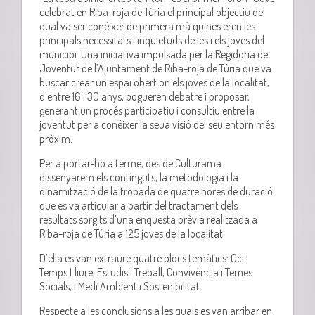
celebrat en Riba-roja de Túria el principal objectiu del
qual va ser conéixer de primera mà quines eren les
principals necessitats i inquietuds de les i els joves del
municipi. Una iniciativa impulsada per la Regidoria de
Joventut de l’Ajuntament de Riba-roja de Túria que va
buscar crear un espai obert on els joves de la localitat,
d’entre 16 i 30 anys, pogueren debatre i proposar,
generant un procés participatiu i consultiu entre la
joventut per a conéixer la seua visió del seu entorn més
pròxim.
Per a portar-ho a terme, des de Culturama
dissenyarem els continguts, la metodologia i la
dinamització de la trobada de quatre hores de duració
que es va articular a partir del tractament dels
resultats sorgits d’una enquesta prèvia realitzada a
Riba-roja de Túria a 125 joves de la localitat.
D’ella es van extraure quatre blocs temàtics: Oci i
Temps Lliure, Estudis i Treball, Convivència i Temes
Socials, i Medi Ambient i Sostenibilitat.
Respecte a les conclusions a les quals es van arribar en