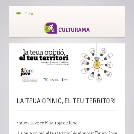
Menu
LA TEUA OPINIÓ, EL TEU TERRITORI
Fòrum Jove en Riba-roja de Túria.
“La teua opinió, el teu territori” és el primer Fòrum Jove