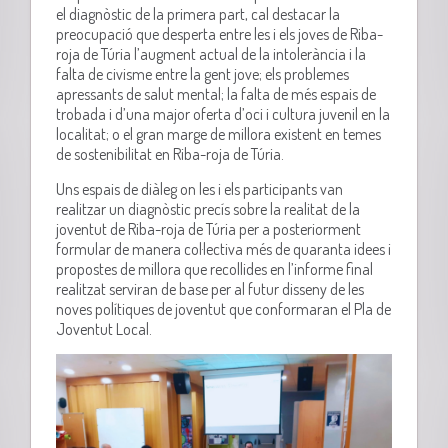
el diagnòstic de la primera part, cal destacar la
preocupació que desperta entre les i els joves de Riba-
roja de Túria l’augment actual de la intolerància i la
falta de civisme entre la gent jove; els problemes
apressants de salut mental; la falta de més espais de
trobada i d’una major oferta d’oci i cultura juvenil en la
localitat; o el gran marge de millora existent en temes
de sostenibilitat en Riba-roja de Túria.
Uns espais de diàleg on les i els participants van
realitzar un diagnòstic precís sobre la realitat de la
joventut de Riba-roja de Túria per a posteriorment
formular de manera col·lectiva més de quaranta idees i
propostes de millora que recollides en l’informe final
realitzat serviran de base per al futur disseny de les
noves polítiques de joventut que conformaran el Pla de
Joventut Local.