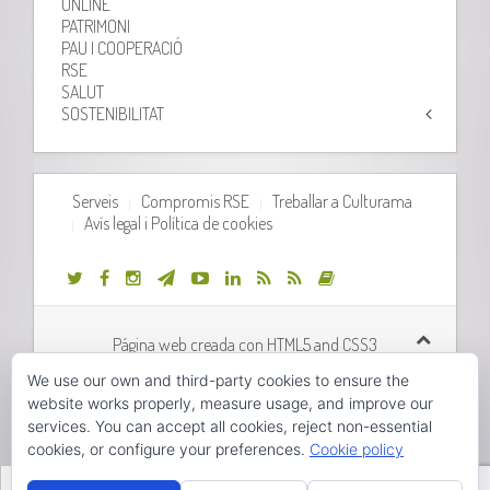
ONLINE
PATRIMONI
PAU I COOPERACIÓ
RSE
SALUT
SOSTENIBILITAT
Serveis
Compromis RSE
Treballar a Culturama
Avís legal i Política de cookies
Página web creada con HTML5 and CSS3
We use our own and third-party cookies to ensure the
Desarrollo web realizado por
Orix Systems
website works properly, measure usage, and improve our
services. You can accept all cookies, reject non-essential
cookies, or configure your preferences.
Cookie policy
Hola, pincha aquí para abrir el chat.