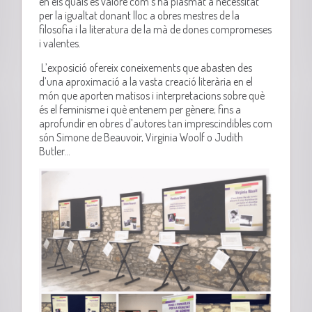
en els quals es valore com s’ha plasmat a necessitat
per la igualtat donant lloc a obres mestres de la
filosofia i la literatura de la mà de dones compromeses
i valentes.
L’exposició ofereix coneixements que abasten des
d’una aproximació a la vasta creació literària en el
món que aporten matisos i interpretacions sobre què
és el feminisme i què entenem per gènere; fins a
aprofundir en obres d’autores tan imprescindibles com
són Simone de Beauvoir, Virginia Woolf o Judith
Butler…