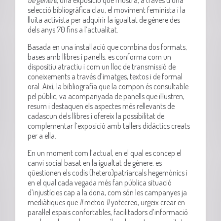
selecció bibliogràfica clau, el moviment feminista i la
lluita activista per adquirir la igualtat de gènere des
dels anys 70 fins a l’actualitat.
Basada en una instal·lació que combina dos formats,
bases amb llibres i panells, es conforma com un
dispositiu atractiu i com un lloc de transmissió de
coneixements a través d’imatges, textos i de formal
oral.
Així, la bibliografia que la compon és consultable
pel públic, va acompanyada de panells que il·lustren,
resum i destaquen els aspectes més rellevants de
cadascun dels llibres i ofereix la possibilitat de
complementar l’exposició amb tallers didàctics creats
per a ella.
En un moment com l’actual, en el qual es concep el
canvi social basat en la igualtat de gènere, es
qüestionen els codis (hetero)patriarcals hegemònics i
en el qual cada vegada més fan pública situació
d’injustícies cap a la dona, com són les campanyes ja
mediàtiques que #metoo #yotecreo, urgeix crear en
paral·lel espais confortables, facilitadors d’informació