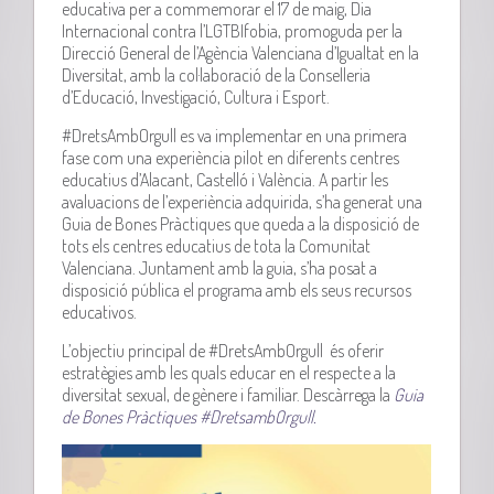
educativa per a commemorar el 17 de maig, Dia
Internacional contra l’LGTBIfobia, promoguda per la
Direcció General de l’Agència Valenciana d’Igualtat en la
Diversitat, amb la col·laboració de la Conselleria
d’Educació, Investigació, Cultura i Esport.
#DretsAmbOrgull es va implementar en una primera
fase com una experiència pilot en diferents centres
educatius d’Alacant, Castelló i València. A partir les
avaluacions de l’experiència adquirida, s’ha generat una
Guia de Bones Pràctiques que queda a la disposició de
tots els centres educatius de tota la Comunitat
Valenciana. Juntament amb la guia, s’ha posat a
disposició pública el programa amb els seus recursos
educativos.
L’objectiu principal de #DretsAmbOrgull és oferir
estratègies amb les quals educar en el respecte a la
diversitat sexual, de gènere i familiar. Descàrrega la
Guia
de Bones Pràctiques #DretsambOrgull.