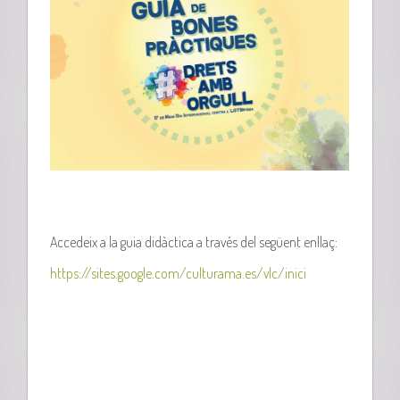
Accedeix a la guia didàctica a través del següent enllaç:
https://sites.google.com/culturama.es/vlc/inici