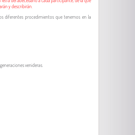
 letra del abecedario a cada participante, de la que
arán y describirán.
 los diferentes procedimientos que tenemos en la
 generaciones venideras.