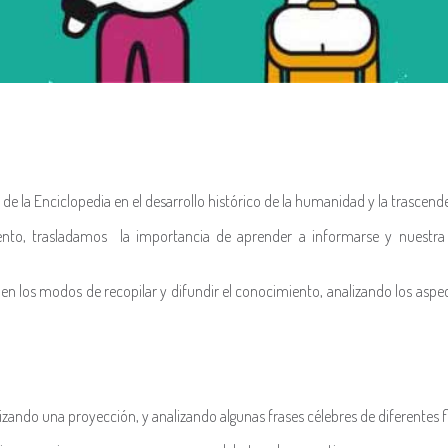
e la Enciclopedia en el desarrollo histórico de la humanidad y la trascenden
ento, trasladamos la importancia de aprender a informarse y nuestr
 en los modos de recopilar y difundir el conocimiento, analizando los aspe
lizando una proyección, y analizando algunas frases célebres de diferentes f