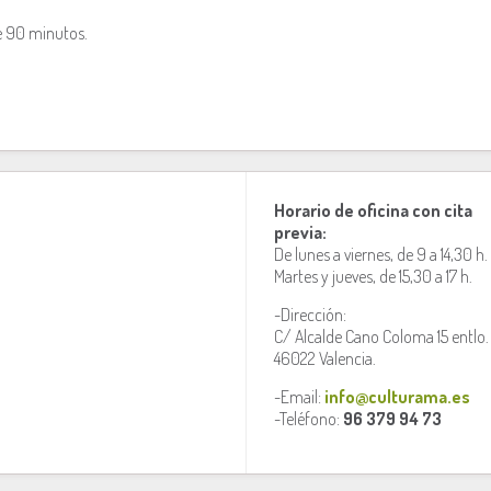
e 90 minutos.
Horario de oficina con cita
previa:
De lunes a viernes, de 9 a 14,30 h.
Martes y jueves, de 15,30 a 17 h.
-Dirección:
C/ Alcalde Cano Coloma 15 entlo.
46022 Valencia.
-Email:
info@culturama.es
-Teléfono:
96 379 94 73