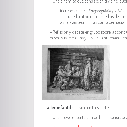
– Una dinámica que consiste en dividir el pú
Diferencias entre
Encyclopédie
y la Wiki
El papel educativo de los medios de co
Las nuevas tecnologías como democrati
– Reflexión y debate en grupo sobre las conc
desde sus teléfonos y desde un ordenador cone
El
taller infantil
se divide en tres partes:
– Una breve presentación de la Ilustración, ada