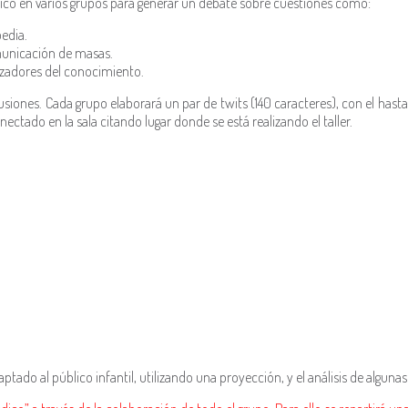
blico en varios grupos para generar un debate sobre cuestiones como:
pedia.
municación de masas.
zadores del conocimiento.
lusiones. Cada grupo elaborará un par de twits (140 caracteres), con el h
ctado en la sala citando lugar donde se está realizando el taller.
ptado al público infantil, utilizando una proyección, y el análisis de algunas