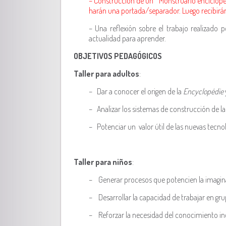
– Construcción de un “Monstruario enciclopédic
harán una portada/separador. Luego recibirán u
– Una reflexión sobre el trabajo realizado
actualidad para aprender.
OBJETIVOS PEDAGÓGICOS
Taller para adultos
:
– Dar a conocer el origen de la
Encyclopédie
– Analizar los sistemas de construcción de l
– Potenciar un valor útil de las nuevas tecnol
Taller para niños
:
– Generar procesos que potencien la imaginac
– Desarrollar la capacidad de trabajar en grup
– Reforzar la necesidad del conocimiento inc