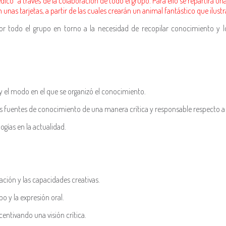
o” a través de la colaboración de todo el grupo. Para ello se repartirá una
nas tarjetas, a partir de las cuales crearán un animal fantástico que ilustr
 por todo el grupo en torno a la necesidad de recopilar conocimiento y
y el modo en el que se organizó el conocimiento.
as fuentes de conocimiento de una manera crítica y responsable respecto a
ogías en la actualidad.
ión y las capacidades creativas.
o y la expresión oral.
entivando una visión crítica.