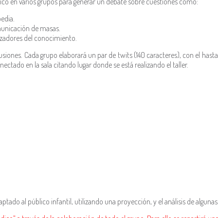
blico en varios grupos para generar un debate sobre cuestiones como:
pedia.
municación de masas.
zadores del conocimiento.
lusiones. Cada grupo elaborará un par de twits (140 caracteres), con el h
ctado en la sala citando lugar donde se está realizando el taller.
ptado al público infantil, utilizando una proyección, y el análisis de algunas