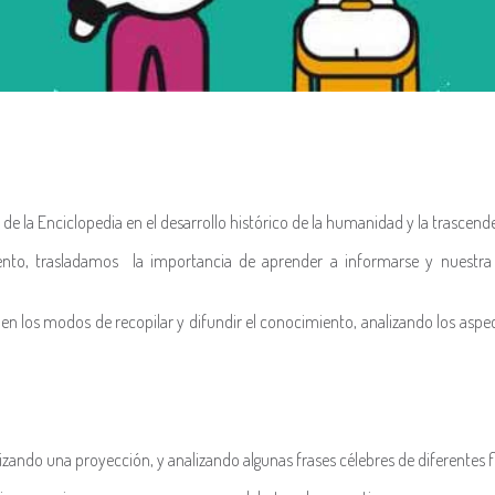
e la Enciclopedia en el desarrollo histórico de la humanidad y la trascenden
ento, trasladamos la importancia de aprender a informarse y nuestr
 en los modos de recopilar y difundir el conocimiento, analizando los aspe
lizando una proyección, y analizando algunas frases célebres de diferentes f