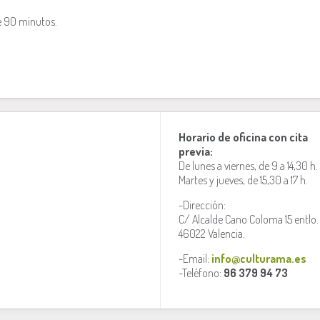
e 90 minutos.
Horario de oficina con cita
previa:
De lunes a viernes, de 9 a 14,30 h.
Martes y jueves, de 15,30 a 17 h.
-Dirección:
C/ Alcalde Cano Coloma 15 entlo.
46022 Valencia.
-Email:
info@culturama.es
-Teléfono:
96 379 94 73