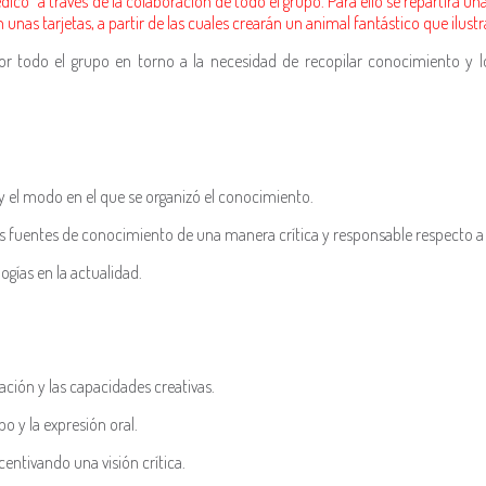
o” a través de la colaboración de todo el grupo. Para ello se repartirá una
nas tarjetas, a partir de las cuales crearán un animal fantástico que ilustr
 por todo el grupo en torno a la necesidad de recopilar conocimiento y
y el modo en el que se organizó el conocimiento.
as fuentes de conocimiento de una manera crítica y responsable respecto a
ogías en la actualidad.
ión y las capacidades creativas.
o y la expresión oral.
entivando una visión crítica.