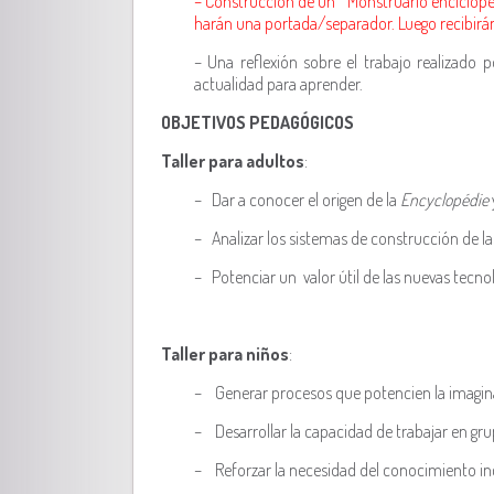
– Construcción de un “Monstruario enciclopédic
harán una portada/separador. Luego recibirán u
– Una reflexión sobre el trabajo realizado
actualidad para aprender.
OBJETIVOS PEDAGÓGICOS
Taller para adultos
:
– Dar a conocer el origen de la
Encyclopédie
– Analizar los sistemas de construcción de l
– Potenciar un valor útil de las nuevas tecnol
Taller para niños
:
– Generar procesos que potencien la imaginac
– Desarrollar la capacidad de trabajar en grup
– Reforzar la necesidad del conocimiento inc