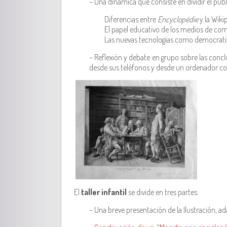
– Una dinámica que consiste en dividir el pú
Diferencias entre
Encyclopédie
y la Wiki
El papel educativo de los medios de co
Las nuevas tecnologías como democrati
– Reflexión y debate en grupo sobre las conc
desde sus teléfonos y desde un ordenador cone
El
taller infantil
se divide en tres partes:
– Una breve presentación de la Ilustración, ada