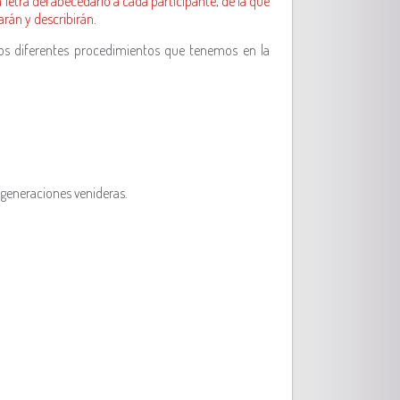
 letra del abecedario a cada participante, de la que
arán y describirán.
 los diferentes procedimientos que tenemos en la
 generaciones venideras.