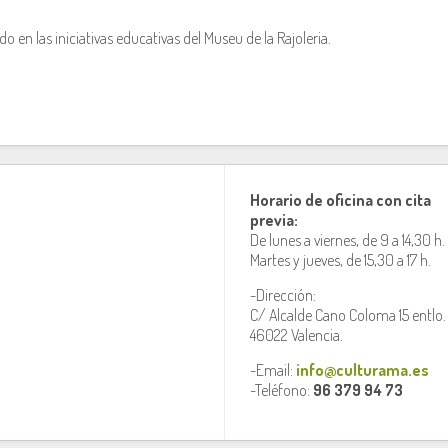
en las iniciativas educativas del Museu de la Rajoleria.
Horario de oficina con cita
previa:
De lunes a viernes, de 9 a 14,30 h.
Martes y jueves, de 15,30 a 17 h.
-Dirección:
C/ Alcalde Cano Coloma 15 entlo.
46022 Valencia.
-Email:
info@culturama.es
-Teléfono:
96 379 94 73