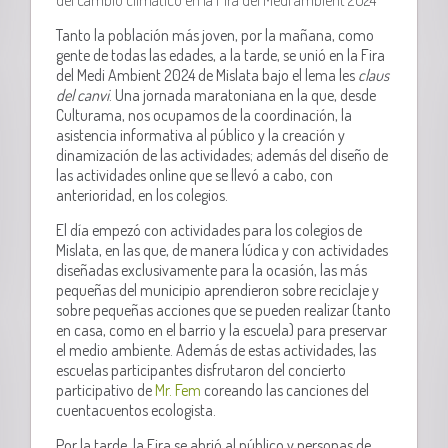
Tanto la población más joven, por la mañana, como
gente de todas las edades, a la tarde, se unió en la Fira
del Medi Ambient 2024 de Mislata bajo el lema les
claus
del canvi
. Una jornada maratoniana en la que, desde
Culturama, nos ocupamos de la coordinación, la
asistencia informativa al público y la creación y
dinamización de las actividades; además del diseño de
las actividades online que se llevó a cabo, con
anterioridad, en los colegios.
El día empezó con actividades para los colegios de
Mislata, en las que, de manera lúdica y con actividades
diseñadas exclusivamente para la ocasión, las más
pequeñas del municipio aprendieron sobre reciclaje y
sobre pequeñas acciones que se pueden realizar (tanto
en casa, como en el barrio y la escuela) para preservar
el medio ambiente. Además de estas actividades, las
escuelas participantes disfrutaron del concierto
participativo de
Mr. Fem
coreando las canciones del
cuentacuentos ecologista.
Por la tarde, la Fira se abrió al público y personas de