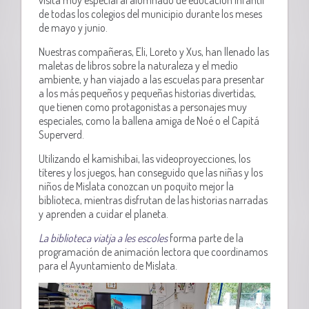
de todas los colegios del municipio durante los meses
de mayo y junio.
Nuestras compañeras, Eli, Loreto y Xus, han llenado las
maletas de libros sobre la naturaleza y el medio
ambiente, y han viajado a las escuelas para presentar
a los más pequeños y pequeñas historias divertidas,
que tienen como protagonistas a personajes muy
especiales, como la ballena amiga de Noé o el Capitá
Superverd.
Utilizando el kamishibai, las videoproyecciones, los
títeres y los juegos, han conseguido que las niñas y los
niños de Mislata conozcan un poquito mejor la
biblioteca, mientras disfrutan de las historias narradas
y aprenden a cuidar el planeta.
La biblioteca viatja a les escoles
forma parte de la
programación de animación lectora que coordinamos
para el Ayuntamiento de Mislata.