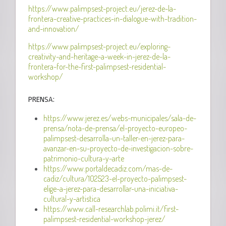
https://www.palimpsest-project.eu/jerez-de-la-
frontera-creative-practices-in-dialogue-with-tradition-
and-innovation/
https://www.palimpsest-project.eu/exploring-
creativity-and-heritage-a-week-in-jerez-de-la-
frontera-for-the-first-palimpsest-residential-
workshop/
PRENSA:
https://www.jerez.es/webs-municipales/sala-de-
prensa/nota-de-prensa/el-proyecto-europeo-
palimpsest-desarrolla-un-taller-en-jerez-para-
avanzar-en-su-proyecto-de-investigacion-sobre-
patrimonio-cultura-y-arte
https://www.portaldecadiz.com/mas-de-
cadiz/cultura/102523-el-proyecto-palimpsest-
elige-a-jerez-para-desarrollar-una-iniciativa-
cultural-y-artistica
https://www.call-researchlab.polimi.it/first-
palimpsest-residential-workshop-jerez/