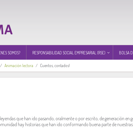
ÉNES SOMOS?
RESPONSABILIDAD SOCIAL EMPRESARIAL (RSE)
BOLSA D
Animación lectora
Cuentos, contados!
y leyendas que han ido pasando, oralmente o por escrito, de generación en 
a comunidad hay historias que han ido conformando buena parte de nuestras