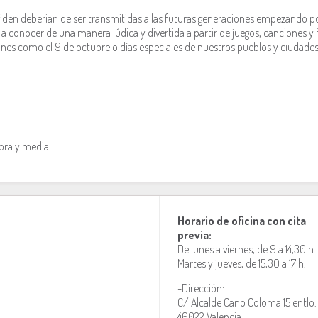
lviden deberian de ser transmitidas a las futuras generaciones empezando p
 a conocer de una manera lúdica y divertida a partir de juegos, canciones y 
ones como el 9 de octubre o días especiales de nuestros pueblos y ciudades
ora y media.
Horario de oficina con cita
previa:
De lunes a viernes, de 9 a 14,30 h.
Martes y jueves, de 15,30 a 17 h.
-Dirección:
C/ Alcalde Cano Coloma 15 entlo.
46022 Valencia.