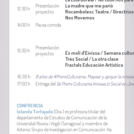
Presentación
La madre que me parió
12:30 h
proyectos
Rocambolesc Teatre / Directrius
Nos Movemos
14:00 h
Pausa comida
Presentación
15:30 h
Es molí d’Eivissa / Semana cultur
proyectos
Tres Social / La otra clase
Fractals Educación Artística
16:30 h
8 años de #PremiCulturama. Mapear y apoyar la innovac
17:00 h
Entrega del
5é Premi Culturama Innovació Social en Jov
CONFRENCIA
Iolanda Tortajada
(Dra.) es profesora titular del
departamento de Estudios de Comunicación de la
Universitat Rovira i Virgili (Tarragona) y miembro de
Asterisc Grupo de Investigación en Comunicación. Ha