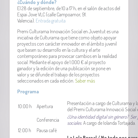
¿Cuándo y dónde?
El 28 de septiembre, de 10 a 17 h, en el salón de actos del
Espai Jove VLC (calle Campoamor, 91.
Valencia).
Entrada gratuita
Premi Culturama Innovación Social en Juventut es una
iniciativa de Culturama que tiene como objeto apoyar
proyectos con carácter innovador en el ámbito juvenil
que basen su desarrollo en la cultura y el arte
contemporáneo para provocar cambios en la realidad
social. Mediante el apoyo de 1.000 € al proyecto
ganador y la edición de una publicación se pone en
valor y se difunde el trabajo de los proyectos
seleccionados en cada edición.
Saber más
Programa
Presentación a cargo de Culturama y l
10:00 h
Apertura
del Premi Culturama Innovació Social 
¿Una identidad digital sin género? Ser 
Conferencia
sociales
. A cargo de Iolanda Tortajada.
12:00 h
Pausa café
La Lola Boreal / No todo nos par