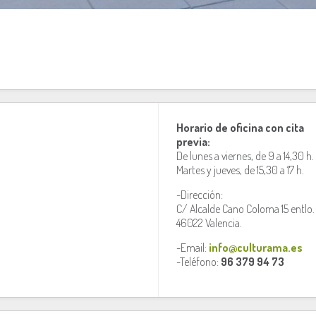
Horario de oficina con cita
previa:
De lunes a viernes, de 9 a 14,30 h.
Martes y jueves, de 15,30 a 17 h.
-Dirección:
C/ Alcalde Cano Coloma 15 entlo.
46022 Valencia.
-Email:
info@culturama.es
-Teléfono:
96 379 94 73