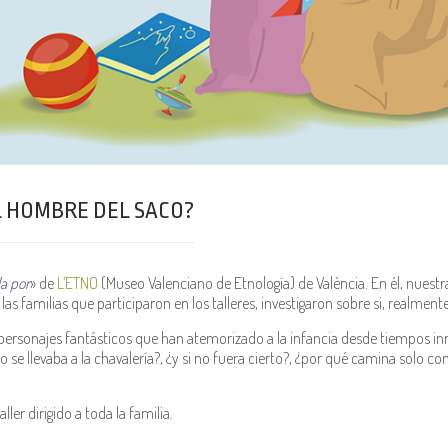
L HOMBRE DEL SACO?
a por
» de
L’ETNO
(Museo Valenciano de Etnología) de València. En él, nuest
as familias que participaron en los talleres, investigaron sobre si, realment
personajes fantásticos que han atemorizado a la infancia desde tiempos in
 se llevaba a la chavalería?, ¿y si no fuera cierto?, ¿por qué camina solo co
ler dirigido a toda la familia.