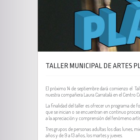
TALLER MUNICIPAL DE ARTES PL
El próximo 14 de septiembre dará comienzo el Talle
nuestra compañera Laura Carratalá en el Centro Cul
La finalidad del taller es ofrecer un programa de 
que se inician o se encuentran en continuo proceso 
a la apreciación y comprensión del fenómeno artís
Tres grupos de personas adultas los días lunes, mié
años y de 9 a 13 años, los martes y jueves.