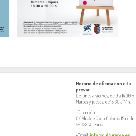
Horario de oficina con cita
previa:
De lunes a viernes, de 9 a 14,30 h.
Martes y jueves, de 15,30 a 17 h.
-Dirección:
C/ Alcalde Cano Coloma 15 entlo.
46022 Valencia.
-Email:
info@culturama.es