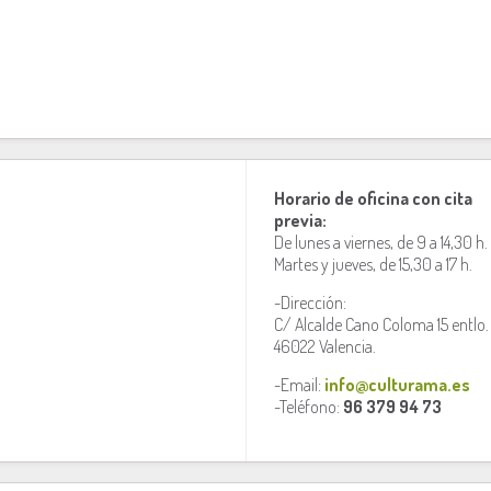
Horario de oficina con cita
previa:
De lunes a viernes, de 9 a 14,30 h.
Martes y jueves, de 15,30 a 17 h.
-Dirección:
C/ Alcalde Cano Coloma 15 entlo.
46022 Valencia.
-Email:
info@culturama.es
-Teléfono:
96 379 94 73