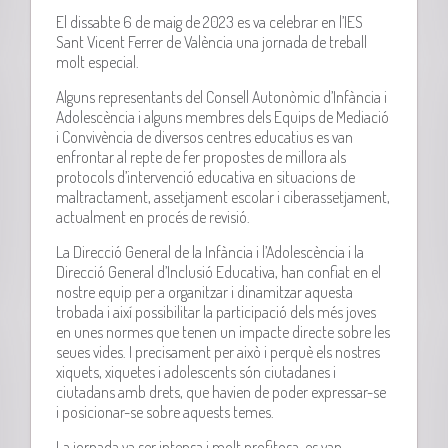
El dissabte 6 de maig de 2023 es va celebrar en l’IES
Sant Vicent Ferrer de València una jornada de treball
molt especial.
Alguns representants del Consell Autonòmic d’Infància i
Adolescència i alguns membres dels Equips de Mediació
i Convivència de diversos centres educatius es van
enfrontar al repte de fer propostes de millora als
protocols d’intervenció educativa en situacions de
maltractament, assetjament escolar i ciberassetjament,
actualment en procés de revisió.
La Direcció General de la Infància i l’Adolescència i la
Direcció General d’Inclusió Educativa, han confiat en el
nostre equip per a organitzar i dinamitzar aquesta
trobada i així possibilitar la participació dels més joves
en unes normes que tenen un impacte directe sobre les
seues vides. I precisament per això i perquè els nostres
xiquets, xiquetes i adolescents són ciutadanes i
ciutadans amb drets, que havien de poder expressar-se
i posicionar-se sobre aquests temes.
La jornada va ser intensa i molt profitosa, es van