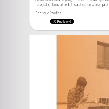
fotogràfic i Converteix la teua afició en la teua pr
Continue Reading