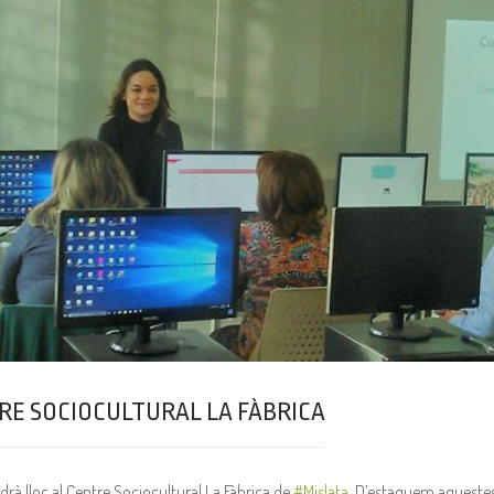
E SOCIOCULTURAL LA FÀBRICA
rà lloc al Centre Sociocultural La Fàbrica de
#
Mislata
. D’estaquem aquestes 