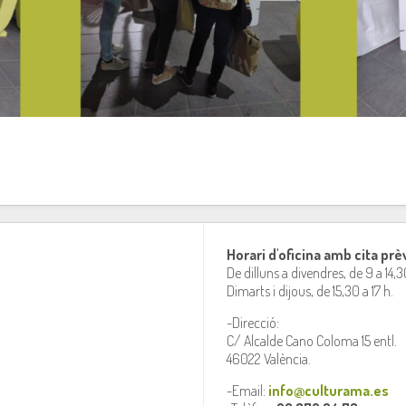
Horari d'oficina amb cita prè
De dilluns a divendres, de 9 a 14,3
Dimarts i dijous, de 15,30 a 17 h.
-Direcció:
C/ Alcalde Cano Coloma 15 entl.
46022 València.
-Email:
info@culturama.es