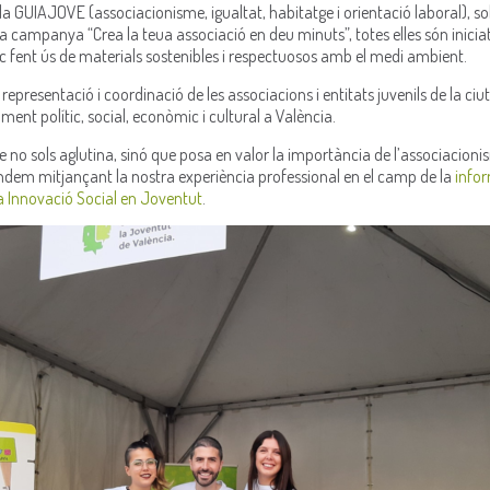
GUIAJOVE (associacionisme, igualtat, habitatge i orientació laboral), sobr
la campanya “Crea la teua associació en deu minuts”, totes elles són inicia
c fent ús de materials sostenibles i respectuosos amb el medi ambient.
representació i coordinació de les associacions i entitats juvenils de la ciut
ment polític, social, econòmic i cultural a València.
 no sols aglutina, sinó que posa en valor la importància de l’associacioni
em mitjançant la nostra experiència professional en el camp de la
infor
 Innovació Social en Joventut
.