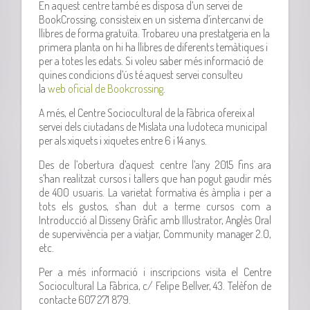
En aquest centre també es disposa d’un servei de
BookCrossing, consisteix en un sistema d’intercanvi de
llibres de forma gratuïta. Trobareu una prestatgeria en la
primera planta on hi ha llibres de diferents temàtiques i
per a totes les edats. Si voleu saber més informació de
quines condicions d’ús té aquest servei consulteu
la
web oficial de Bookcrossing
.
A més, el Centre Sociocultural de la Fàbrica ofereix al
servei dels ciutadans de Mislata una ludoteca municipal
per als xiquets i xiquetes entre 6 i 14 anys.
Des de l’obertura d’aquest centre l’any 2015 fins ara
s’han realitzat cursos i tallers que han pogut gaudir més
de 400 usuaris. La varietat formativa és àmplia i per a
tots els gustos, s’han dut a terme cursos com a
Introducció al Disseny Gràfic amb Illustrator, Anglès Oral
de supervivència per a viatjar, Community manager 2.0,
etc.
Per a més informació i inscripcions visita el Centre
Sociocultural La Fàbrica, c/ Felipe Bellver, 43. Telèfon de
contacte 607 271 879.