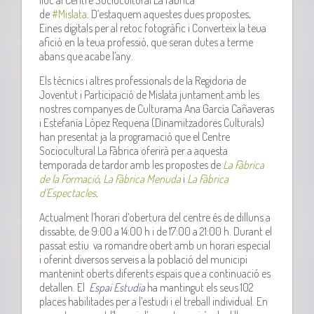
de
#
Mislata
. D’estaquem aquestes dues propostes,
Eines digitals per al retoc fotogràfic i Converteix la teua
afició en la teua professió, que seran dutes a terme
abans que acabe l’any.
Els tècnics i altres professionals de la Regidoria de
Joventut i Participació de Mislata juntament amb les
nostres companyes de Culturama Ana García Cañaveras
i Estefanía López Requena (Dinamitzadores Culturals)
han presentat ja la programació que el Centre
Sociocultural La Fàbrica oferirà per a aquesta
temporada de tardor amb les propostes de
La Fàbrica
de la Formació
,
La Fàbrica Menuda
i
La Fàbrica
d’Espectacles
.
Actualment l’horari d’obertura del centre és de dilluns a
dissabte, de 9:00 a 14:00 h i de 17:00 a 21:00 h. Durant el
passat estiu va romandre obert amb un horari especial
i oferint diversos serveis a la població del municipi
mantenint oberts diferents espais que a continuació es
detallen. El
Espai Estudia
ha mantingut els seus 102
places habilitades per a l’estudi i el treball individual. En