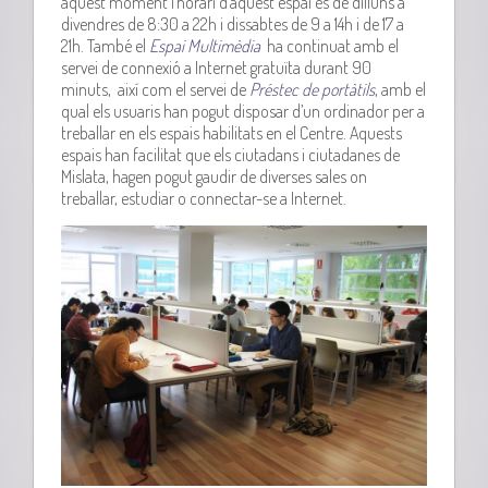
aquest moment l’horari d’aquest espai és de dilluns a
divendres de 8:30 a 22h i dissabtes de 9 a 14h i de 17 a
21h. També el
Espai Multimèdia
ha continuat amb el
servei de connexió a Internet gratuïta durant 90
minuts, així com el servei de
Préstec de portàtils
, amb el
qual els usuaris han pogut disposar d’un ordinador per a
treballar en els espais habilitats en el Centre. Aquests
espais han facilitat que els ciutadans i ciutadanes de
Mislata, hagen pogut gaudir de diverses sales on
treballar, estudiar o connectar-se a Internet.