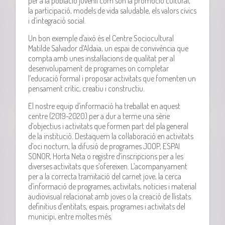
per a la població juvenil com són la promoció cultural,
la participació, models de vida saludable, els valors cívics
i d’integració social.
Un bon exemple d’això és el Centre Sociocultural
Matilde Salvador d’Aldaia, un espai de convivència que
compta amb unes instal·lacions de qualitat per al
desenvolupament de programes on completar
l’educació formal i proposar activitats que fomenten un
pensament crític, creatiu i constructiu.
El nostre equip d’informació ha treballat en aquest
centre (2019-2020) per a dur a terme una sèrie
d’objectius i activitats que formen part del pla general
de la institució. Destaquem la col·laboració en activitats
d’oci nocturn, la difusió de programes JOOP, ESPAI
SONOR, Horta Neta o registre d’inscripcions per a les
diverses activitats que s’ofereixen. L’acompanyament
per a la correcta tramitació del carnet jove, la cerca
d’informació de programes, activitats, notícies i material
audiovisual relacionat amb joves o la creació de llistats
definitius d’entitats, espais, programes i activitats del
municipi, entre moltes més.