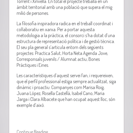
Torrent i Xirivella. En total el projecte treballa en un
àmbit territorial amb una població que supera el mig
milió de persones.
La filosofia inspiradora radica en el treball coordinat i
col·laboratiu en xarxa. Per a portar aquesta
metodologia a la pràctica, el consorci s’ha dotat d’una
estructura de representació política i de gestió tècnica.
El seu pla general s’articula entorn dels següents
projectes: Practica Salut, Horta Neta.Agenda Jove,
Corresponsals juvenils / Alumnat actiu, Bones
Pràctiques i Eines.
Les característiques d’aquest servei fan, i requereixen,
que el perfil professional estiga sempre actualitzat, siga
dinàmic i proactiu. Companyes com Marisa Roig,
Juana López, Rosella Castellà, Isabel Cano, Maria
Jarga i Clara Albacete que han ocupat aquest lloc, són
exemple d’això.
Continue Reading