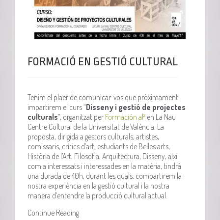
FORMACIÓ EN GESTIÓ CULTURAL
Tenim el plaer de comunicar-vos que pròximament
impartirem el curs “
Disseny i gestió de projectes
culturals
“, organitzat per
Formación a
l²
en La Nau
Centre Cultural de la Universitat de València. La
proposta, dirigida a gestors culturals, artistes,
comissaris, crítics d’art, estudiants de Belles arts,
Història de l’Art, Filosofia, Arquitectura, Disseny, així
com a interessats i interessades en la matèria, tindrà
una durada de
40h
, durant les quals, compartirem la
nostra experiència en la gestió cultural i la nostra
manera d’entendre la producció cultural actual.
Continue Reading