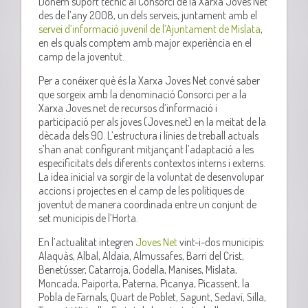
Donem suport tècnic al Consorci de la Xarxa Joves Net
des de l’any 2008, un dels serveis, juntament amb el
servei d’informació juvenil de l’Ajuntament de Mislata
,
en els quals comptem amb major experiència en el
camp de la joventut.
Per a conéixer què és la Xarxa Joves Net convé saber
que sorgeix amb la denominació Consorci per a la
Xarxa Joves.net de recursos d’informació i
participació per als joves (Joves.net) en la meitat de la
dècada dels 90. L’estructura i línies de treball actuals
s’han anat configurant mitjançant l’adaptació a les
especificitats dels diferents contextos interns i externs.
La idea inicial va sorgir de la voluntat de desenvolupar
accions i projectes en el camp de les polítiques de
joventut de manera coordinada entre un conjunt de
set municipis de l’Horta.
En l’actualitat integren
Joves Net
vint-i-dos municipis:
Alaquàs, Albal, Aldaia, Almussafes, Barri del Crist,
Benetússer, Catarroja, Godella, Manises, Mislata,
Moncada, Paiporta, Paterna, Picanya, Picassent, la
Pobla de Farnals, Quart de Poblet, Sagunt, Sedaví, Silla,